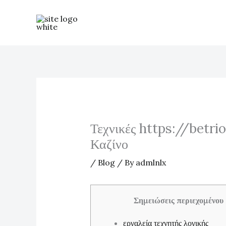
Skip
to
content
Τεχνικές https://betri
Καζίνο
/
Blog
/ By
admlnlx
Σημειώσεις περιεχομένου
εργαλεία τεχνητής λογικής