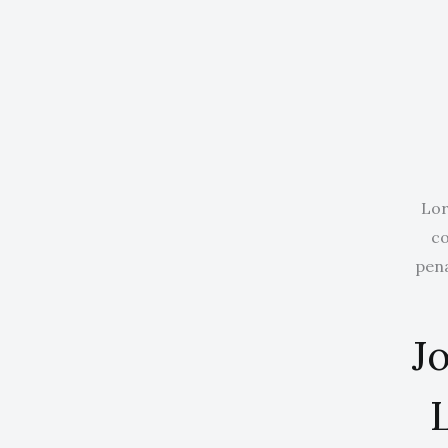
Lor
co
pena
Jo