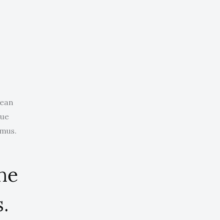
nean
que
 mus.
the
.