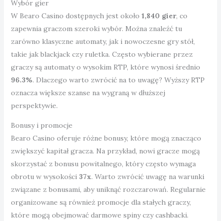
Wybór gier
W Bearo Casino dostępnych jest około
1,840 gier
, co
zapewnia graczom szeroki wybór. Można znaleźć tu
zarówno klasyczne automaty, jak i nowoczesne gry stół,
takie jak blackjack czy ruletka. Często wybierane przez
graczy są automaty o wysokim RTP, które wynosi średnio
96.3%
. Dlaczego warto zwrócić na to uwagę? Wyższy RTP
oznacza większe szanse na wygraną w dłuższej
perspektywie.
Bonusy i promocje
Bearo Casino oferuje różne bonusy, które mogą znacząco
zwiększyć kapitał gracza. Na przykład, nowi gracze mogą
skorzystać z bonusu powitalnego, który często wymaga
obrotu w wysokości
37x
. Warto zwrócić uwagę na warunki
związane z bonusami, aby uniknąć rozczarowań. Regularnie
organizowane są również promocje dla stałych graczy,
które mogą obejmować darmowe spiny czy cashbacki.