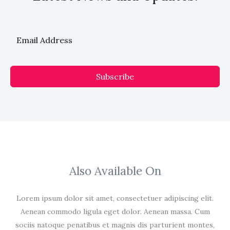
Subscribe
Also Available On
Lorem ipsum dolor sit amet, consectetuer adipiscing elit.
Aenean commodo ligula eget dolor. Aenean massa. Cum
sociis natoque penatibus et magnis dis parturient montes,