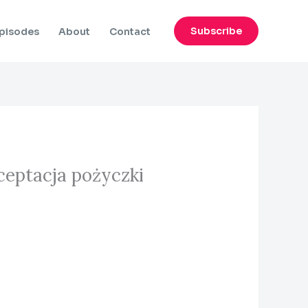
Subscribe
pisodes
About
Contact
ceptacja pożyczki