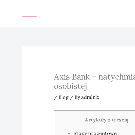
Skip
to
content
Axis Bank – natychmia
osobistej
/
Blog
/ By
admlnlx
Artykuły z treścią
Stopy procentowe