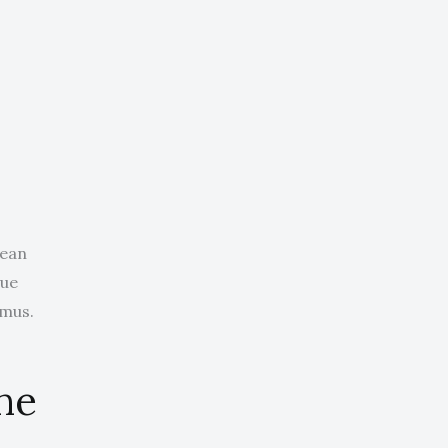
nean
que
 mus.
the