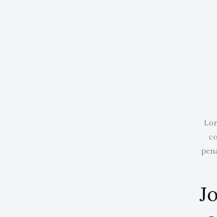
Lor
co
pena
Jo