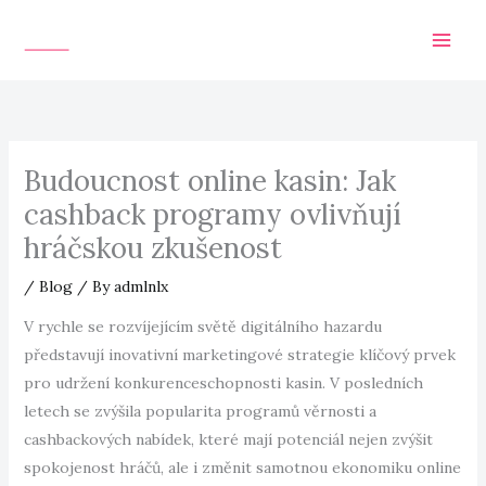
Skip
to
content
Budoucnost online kasin: Jak
cashback programy ovlivňují
hráčskou zkušenost
/
Blog
/ By
admlnlx
V rychle se rozvíjejícím světě digitálního hazardu
představují inovativní marketingové strategie klíčový prvek
pro udržení konkurenceschopnosti kasin. V posledních
letech se zvýšila popularita programů věrnosti a
cashbackových nabídek, které mají potenciál nejen zvýšit
spokojenost hráčů, ale i změnit samotnou ekonomiku online