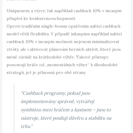
Uniqueness a výzvy: Jak například cashback 10% v incaspin
přispívá ke konkurenceschopnosti
Oproti tradičním single-bonus opatřením nabízí cashback
model větší flexibilitu. V případě inkaspinu například nabízí
cashback 10% v incaspin možnost nejenom minimalizovat
ztráty, ale i aktivovat plánování herních aktivit, které jsou
méně závislé na krátkodobé výhře. Takové přístupy
posouvají hráče od „momentálních výher“ k dlouhodobé
strategii, jež je přínosná pro obě strany.
“Cashback programy, pokud jsou
implementovány správně, vytvářejí
symbiózu mezi hráčem a kasinem – jsou to
nástroje, které posilují důvěru a stabilitu na
trhu.”