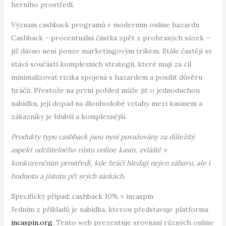
herního prostředí.
Význam cashback programů v moderním online hazardu
Cashback – procentuální částka zpět z prohraných sázek –
již dávno není pouze marketingovým trikem. Stále častěji se
stává součástí komplexních strategií, které mají za cíl
minimalizovat rizika spojená s hazardem a posílit důvěru
hráčů. Přestože na první pohled může jít o jednoduchou
nabídku, její dopad na dlouhodobé vztahy mezi kasinem a
zákazníky je hlubší a komplexnější.
Produkty typu cashback jsou nyní považovány za důležitý
aspekt udržitelného růstu online kasin, zvláště v
konkurenčním prostředí, kde hráči hledají nejen zábavu, ale i
hodnotu a jistotu při svých sázkách.
Specifický případ: cashback 10% v incaspin
Jedním z příkladů je nabídka, kterou představuje platforma
incaspin.org
. Tento web prezentuje srovnání různých online