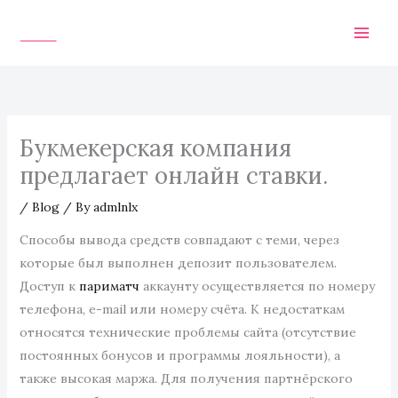
Skip
to
content
Букмекерская компания
предлагает онлайн ставки.
/
Blog
/ By
admlnlx
Способы вывода средств совпадают с теми, через
которые был выполнен депозит пользователем.
Доступ к
париматч
аккаунту осуществляется по номеру
телефона, e-mail или номеру счёта. К недостаткам
относятся технические проблемы сайта (отсутствие
постоянных бонусов и программы лояльности), а
также высокая маржа. Для получения партнёрского