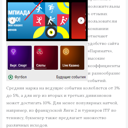
положительны
х отзывах
пользователи
компании
отмечают
удобство сайта
«Париматч»,
высокие
коэффициенты
и разнообразие
событий.
Средняя маржа на ведущие события колеблется от 3%
до 5%, а для игр из вторых и третьих дивизионов
может достигать 10%. Для менее популярных матчей,
например, из французской Лиги 2 и турниров ITF по
теннису, букмекер также предлагает множество
различных исходов.