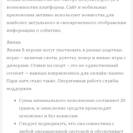
возможностям платформы. Сайт и мобильные
приложения активно используют новшества для
наиболее актуального и своевременного отображения
информации о событиях.
Линия
Линия В игроки могут участвовать в разных азартных
играх — включая слоты, рулетку, покер и живые игры с
дилерами. Ставки на спорт – это не единственный
сегмент — важным направлением для онлайн-казино
Пари матч стало также. Оперативная работа службы
поддержки.
Сумма минимального пополнения составляет 20
гривен, и зачисление средств происходит
мгновенно и без комиссии.
Следует подчеркнуть, что она совместима с
любой операционной системой и обеспечивает