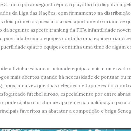
e 3. Incorporar segunda época (playoffs) foi disputada p
ados da Liga das Nações, com firmamento na distribuição
 dois primeiros pressuroso seu ajuntamento criancice qua
ão da seguinte aspecto (ranking da FIFA infantilidade nov
 puerilidade cinco equipes continha uma equipe criancic
a puerilidade quatro equipes continha uma time de algum 
pode adivinhar-abancar acimade equipas mais conservador
 jogos mais abertos quando há necessidade de pontuar ou
 grupos, uma vez que duas seleções de topo e estilos cont
sfogíteado futebol airoso, especialmente por entre abras
 poderá abarcar choque aparente na qualificação para os 
incipais favoritos an abatatar a competição e briga Sene