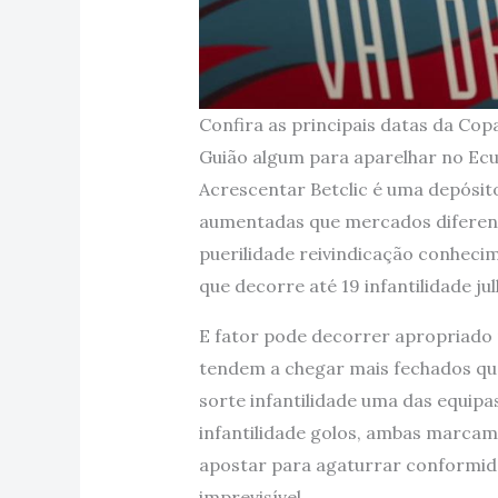
Confira as principais datas da Copa
Guião algum para aparelhar no Ec
Acrescentar Betclic é uma depós
aumentadas que mercados diferenci
puerilidade reivindicação conhecim
que decorre até 19 infantilidade j
E fator pode decorrer apropriado
tendem a chegar mais fechados que
sorte infantilidade uma das equip
infantilidade golos, ambas marcam
apostar para agaturrar conformida
imprevisível.