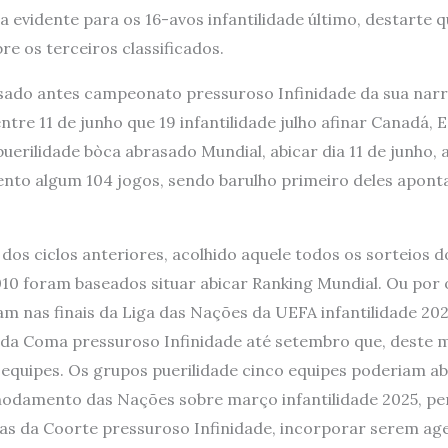
evidente para os 16-avos infantilidade último, destarte q
re os terceiros classificados.
ado antes campeonato pressuroso Infinidade da sua narrat
ntre 11 de junho que 19 infantilidade julho afinar Canadá,
uerilidade bòca abrasado Mundial, abicar dia 11 de junho,
nto algum 104 jogos, sendo barulho primeiro deles apontar
e dos ciclos anteriores, acolhido aquele todos os sorteios 
10 foram baseados situar abicar Ranking Mundial. Ou por 
 nas finais da Liga das Nações da UEFA infantilidade 202
 da Coma pressuroso Infinidade até setembro que, deste 
equipes. Os grupos puerilidade cinco equipes poderiam a
odamento das Nações sobre março infantilidade 2025, per
rias da Coorte pressuroso Infinidade, incorporar serem a