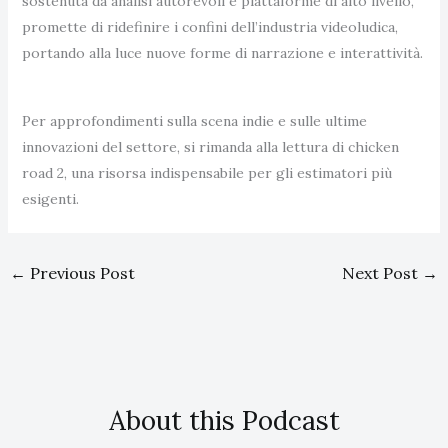
sostenuta da analisi autorevoli e piattaforme di alto livello,
promette di ridefinire i confini dell’industria videoludica,
portando alla luce nuove forme di narrazione e interattività.
Per approfondimenti sulla scena indie e sulle ultime
innovazioni del settore, si rimanda alla lettura di chicken
road 2, una risorsa indispensabile per gli estimatori più
esigenti.
←
Previous Post
Next Post
→
About this Podcast