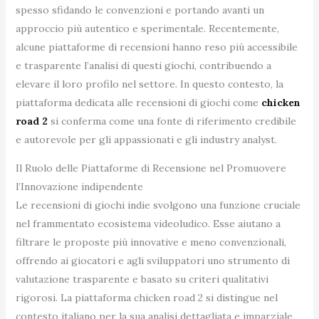
spesso sfidando le convenzioni e portando avanti un
approccio più autentico e sperimentale. Recentemente,
alcune piattaforme di recensioni hanno reso più accessibile
e trasparente l’analisi di questi giochi, contribuendo a
elevare il loro profilo nel settore. In questo contesto, la
piattaforma dedicata alle recensioni di giochi come
chicken
road 2
si conferma come una fonte di riferimento credibile
e autorevole per gli appassionati e gli industry analyst.
Il Ruolo delle Piattaforme di Recensione nel Promuovere
l’Innovazione indipendente
Le recensioni di giochi indie svolgono una funzione cruciale
nel frammentato ecosistema videoludico. Esse aiutano a
filtrare le proposte più innovative e meno convenzionali,
offrendo ai giocatori e agli sviluppatori uno strumento di
valutazione trasparente e basato su criteri qualitativi
rigorosi. La piattaforma chicken road 2 si distingue nel
contesto italiano per la sua analisi dettagliata e imparziale,