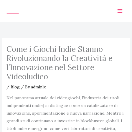
Skip
to
content
Come i Giochi Indie Stanno
Rivoluzionando la Creatività e
l’Innovazione nel Settore
Videoludico
/
Blog
/ By
admlnlx
Nel panorama attuale dei videogiochi, l’industria dei titoli
indipendenti (indie) si distingue come un catalizzatore di
innovazione, sperimentazione e nuova narrazione. Mentre i
grandi studi continuano a investire in blockbuster globali, i
titoli indie emergono come veri laboratori di creatività,