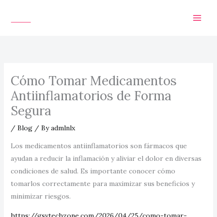
Skip
to
content
Cómo Tomar Medicamentos
Antiinflamatorios de Forma
Segura
/
Blog
/ By
admlnlx
Los medicamentos antiinflamatorios son fármacos que
ayudan a reducir la inflamación y aliviar el dolor en diversas
condiciones de salud. Es importante conocer cómo
tomarlos correctamente para maximizar sus beneficios y
minimizar riesgos.
https://gsvtechzone.com/2026/04/25/como-tomar-