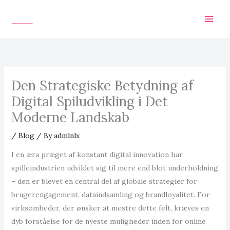
Skip
to
content
Den Strategiske Betydning af
Digital Spiludvikling i Det
Moderne Landskab
/
Blog
/ By
admlnlx
I en æra præget af konstant digital innovation har
spilleindustrien udviklet sig til mere end blot underholdning
– den er blevet en central del af globale strategier for
brugerengagement, dataindsamling og brandloyalitet. For
virksomheder, der ønsker at mestre dette felt, kræves en
dyb forståelse for de nyeste muligheder inden for online