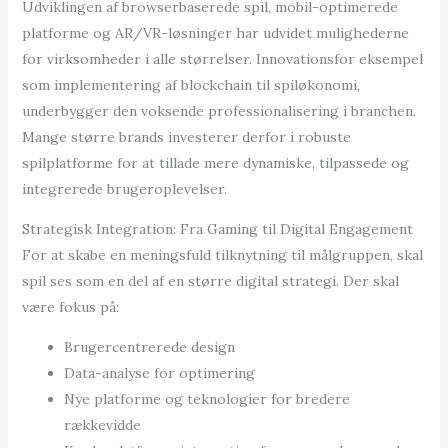
Udviklingen af browserbaserede spil, mobil-optimerede
platforme og AR/VR-løsninger har udvidet mulighederne
for virksomheder i alle størrelser. Innovationsfor eksempel
som implementering af blockchain til spiløkonomi,
underbygger den voksende professionalisering i branchen.
Mange større brands investerer derfor i robuste
spilplatforme for at tillade mere dynamiske, tilpassede og
integrerede brugeroplevelser.
Strategisk Integration: Fra Gaming til Digital Engagement
For at skabe en meningsfuld tilknytning til målgruppen, skal
spil ses som en del af en større digital strategi. Der skal
være fokus på:
Brugercentrerede design
Data-analyse for optimering
Nye platforme og teknologier for bredere
rækkevidde