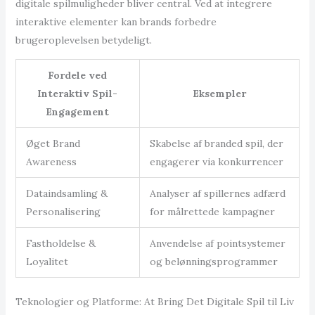
digitale spilmuligheder bliver central. Ved at integrere
interaktive elementer kan brands forbedre
brugeroplevelsen betydeligt.
Fordele ved
Interaktiv Spil-
Eksempler
Engagement
Øget Brand
Skabelse af branded spil, der
Awareness
engagerer via konkurrencer
Dataindsamling &
Analyser af spillernes adfærd
Personalisering
for målrettede kampagner
Fastholdelse &
Anvendelse af pointsystemer
Loyalitet
og belønningsprogrammer
Teknologier og Platforme: At Bring Det Digitale Spil til Liv