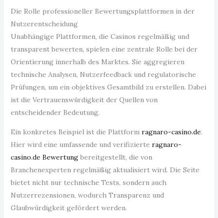
Die Rolle professioneller Bewertungsplattformen in der
Nutzerentscheidung
Unabhängige Plattformen, die Casinos regelmäßig und
transparent bewerten, spielen eine zentrale Rolle bei der
Orientierung innerhalb des Marktes. Sie aggregieren
technische Analysen, Nutzerfeedback und regulatorische
Prüfungen, um ein objektives Gesamtbild zu erstellen. Dabei
ist die Vertrauenswürdigkeit der Quellen von
entscheidender Bedeutung.
Ein konkretes Beispiel ist die Plattform
ragnaro-casino.de
.
Hier wird eine umfassende und verifizierte
ragnaro-
casino.de Bewertung
bereitgestellt, die von
Branchenexperten regelmäßig aktualisiert wird. Die Seite
bietet nicht nur technische Tests, sondern auch
Nutzerrezensionen, wodurch Transparenz und
Glaubwürdigkeit gefördert werden.