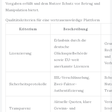
Vorgaben erfüllt und dem Nutzer Schutz vor Betrug und
Manipulation bietet.
Qualitätskriterien für eine vertrauenswürdige Plattform
Kriterium
Beschreibung
Erlaubnis durch die
Grun
deutsche
Rech
Lizenzierung
Glücksspielbehörde
und
sowie EU-weit
Verb
anerkannte Lizenzen
SSL-Verschlüsselung,
Schu
Sicherheitsprotokolle
Zwei-Faktor-
Nutz
Authentifizierung
Tran
Aktuelle Quoten, klare
Ver
Transparenz
Gewinn- und
Irre