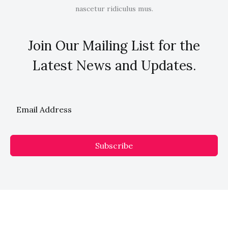
nascetur ridiculus mus.
Join Our Mailing List for the
Latest News and Updates.
Subscribe