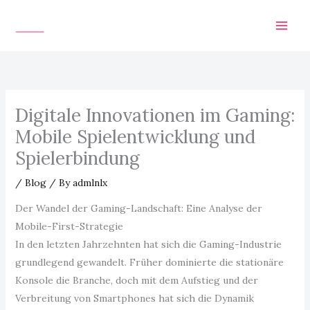
Skip
to
content
Digitale Innovationen im Gaming:
Mobile Spielentwicklung und
Spielerbindung
/
Blog
/ By
admlnlx
Der Wandel der Gaming-Landschaft: Eine Analyse der
Mobile-First-Strategie
In den letzten Jahrzehnten hat sich die Gaming-Industrie
grundlegend gewandelt. Früher dominierte die stationäre
Konsole die Branche, doch mit dem Aufstieg und der
Verbreitung von Smartphones hat sich die Dynamik