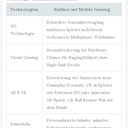
Technologien
Einfluss auf Mobile Gaming
Schnellere Datenübertragung,
5G-
nahtloses Spielen in Echtzeit,
Technologie
verbesserte Multiplayer-Erlebnisse
Herausforderung für Hardware,
Cloud-Gaming
Chance für Zugänglichkeit ohne
High-End-Geräte
Erweiterung der Immersion, neue
Gameplay-Formate, z.B. in Spielen
AR & VR
wie Pokémon GO oder innovative
AR-Spiele, z.B. Ball Bounce Win auf
dem Handy
Personalisierte Inhalte, adaptive
Künstliche
Schwierigkeitsgrade, verbesserte