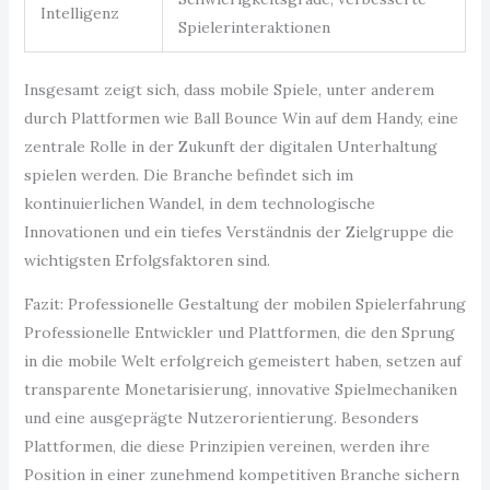
Intelligenz
Spielerinteraktionen
Insgesamt zeigt sich, dass mobile Spiele, unter anderem
durch Plattformen wie Ball Bounce Win auf dem Handy, eine
zentrale Rolle in der Zukunft der digitalen Unterhaltung
spielen werden. Die Branche befindet sich im
kontinuierlichen Wandel, in dem technologische
Innovationen und ein tiefes Verständnis der Zielgruppe die
wichtigsten Erfolgsfaktoren sind.
Fazit: Professionelle Gestaltung der mobilen Spielerfahrung
Professionelle Entwickler und Plattformen, die den Sprung
in die mobile Welt erfolgreich gemeistert haben, setzen auf
transparente Monetarisierung, innovative Spielmechaniken
und eine ausgeprägte Nutzerorientierung. Besonders
Plattformen, die diese Prinzipien vereinen, werden ihre
Position in einer zunehmend kompetitiven Branche sichern