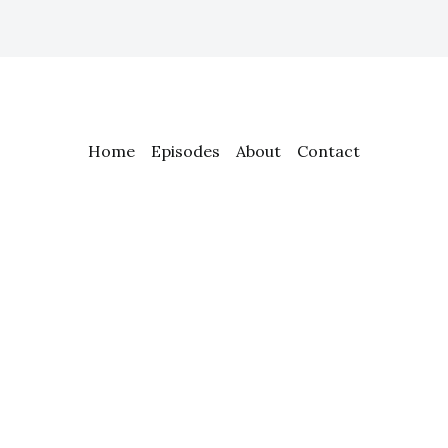
Home
Episodes
About
Contact