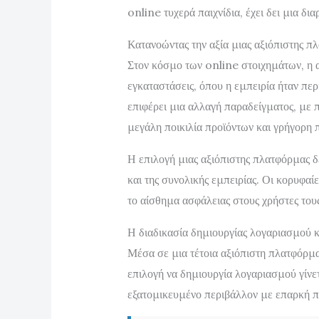
online τυχερά παιχνίδια, έχει δει μια δ
Κατανοώντας την αξία μιας αξιόπιστης 
Στον κόσμο των online στοιχημάτων, η αξ
εγκαταστάσεις, όπου η εμπειρία ήταν πε
επιφέρει μια αλλαγή παραδείγματος, με
μεγάλη ποικιλία προϊόντων και γρήγορη
Η επιλογή μιας αξιόπιστης πλατφόρμας δ
και της συνολικής εμπειρίας. Οι κορυφαί
το αίσθημα ασφάλειας στους χρήστες τους
Η διαδικασία δημιουργίας λογαριασμού κ
Μέσα σε μια τέτοια αξιόπιστη πλατφόρμα
επιλογή να δημιουργία λογαριασμού γίνετ
εξατομικευμένο περιβάλλον με επαρκή 