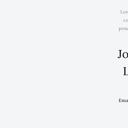
Lor
co
pena
Jo