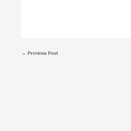
←
Previous Post