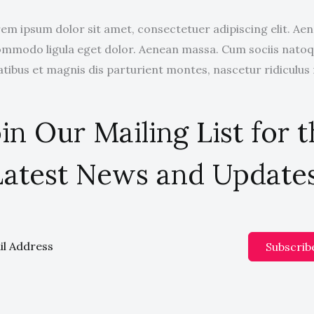
em ipsum dolor sit amet, consectetuer adipiscing elit. Ae
mmodo ligula eget dolor. Aenean massa. Cum sociis nato
tibus et magnis dis parturient montes, nascetur ridiculus
in Our Mailing List for 
Latest News and Updates
Subscrib