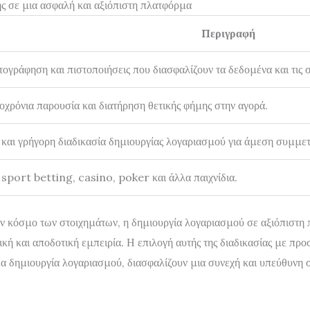
ς σε μια ασφαλή και αξιόπιστη πλατφόρμα
Περιγραφή
ογράφηση και πιστοποιήσεις που διασφαλίζουν τα δεδομένα και τις 
χρόνια παρουσία και διατήρηση θετικής φήμης στην αγορά.
και γρήγορη διαδικασία δημιουργίας λογαριασμού για άμεση συμμετ
sport betting, casino, poker και άλλα παιχνίδια.
ον κόσμο των στοιχημάτων, η δημιουργία λογαριασμού σε αξιόπιστη
κή και αποδοτική εμπειρία. Η επιλογή αυτής της διαδικασίας με πρ
α δημιουργία λογαριασμού, διασφαλίζουν μια συνεχή και υπεύθυνη 