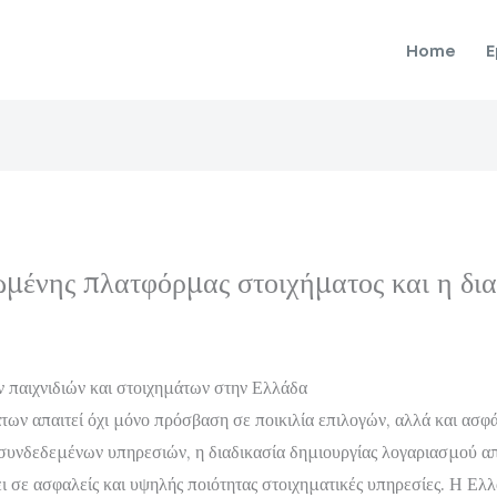
Home
E
μένης πλατφόρμας στοιχήματος και η δια
ν παιχνιδιών και στοιχημάτων στην Ελλάδα
ων απαιτεί όχι μόνο πρόσβαση σε ποικιλία επιλογών, αλλά και ασφά
συνδεδεμένων υπηρεσιών, η διαδικασία δημιουργίας λογαριασμού απο
ι σε ασφαλείς και υψηλής ποιότητας στοιχηματικές υπηρεσίες. Η Ελλ