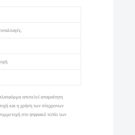
συναλλαγές.
οχή.
 πλατφόρμα αποτελεί απαραίτητη
οσοχή και η χρήση των σύγχρονων
συμμετοχή στο ψηφιακό τοπίο των