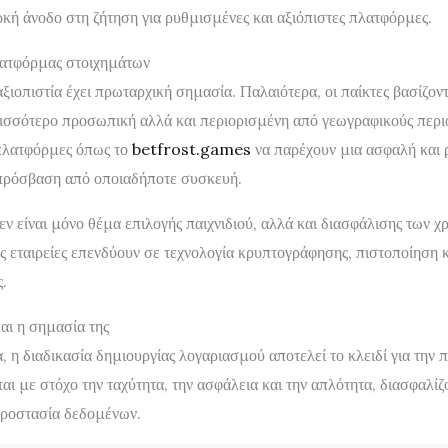
ιαρκή άνοδο στη ζήτηση για ρυθμισμένες και αξιόπιστες πλατφόρμες.
πλατφόρμας στοιχημάτων
ιοπιστία έχει πρωταρχική σημασία. Παλαιότερα, οι παίκτες βασίζονταν
ρισσότερο προσωπική αλλά και περιορισμένη από γεωγραφικούς περι
 πλατφόρμες όπως το
betfrost.games
να παρέχουν μια ασφαλή και 
 πρόσβαση από οποιαδήποτε συσκευή.
εν είναι μόνο θέμα επιλογής παιχνιδιού, αλλά και διασφάλισης τω
ες εταιρείες επενδύουν σε τεχνολογία κρυπτογράφησης, πιστοποίηση κ
.
αι η σημασία της
, η διαδικασία δημιουργίας λογαριασμού αποτελεί το κλειδί για την
αι με στόχο την ταχύτητα, την ασφάλεια και την απλότητα, διασφαλί
προστασία δεδομένων.