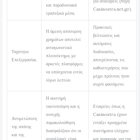
για αναλήψεις (πηγή:
και παραδοσιακά
Casinostra.net.gr).
τραπεζικά μέσα.
Πρακτικές
Η άμεση απόσυρση
βελτιώσεις και
χρημάτων αποτελεί
αυτόματες
ανταγωνιστικό
Ταχύτητα
διαδικασίες,
πλεονέκτημα, με
Επεξεργασίας
αποτρέποντας τις
αρκετές πλατφόρμες
καθυστερήσεις που
να υπόσχονται εντός
μέχρι πρότινος ήταν
λίγων λεπτών.
συχνό φαινόμενο.
Η αυστηρή
ταυτοποίηση και η
Εταιρείες όπως η
συνεχής
Casinostra έχουν
Αντιμετώπιση
παρακολούθηση
εντάξει προηγμένα
της απάτης
διασφαλίζουν ότι οι
συστήματα ελέγχου
και της
συναλλαγές είναι
και αναφοράς για την