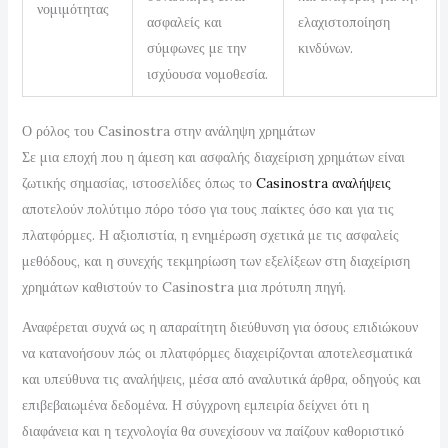
νομιμότητας
ασφαλείς και
ελαχιστοποίηση
σύμφωνες με την
κινδύνων.
ισχύουσα νομοθεσία.
Ο ρόλος του Casinostra στην ανάληψη χρημάτων
Σε μια εποχή που η άμεση και ασφαλής διαχείριση χρημάτων είναι
ζωτικής σημασίας, ιστοσελίδες όπως το
Casinostra αναλήψεις
αποτελούν πολύτιμο πόρο τόσο για τους παίκτες όσο και για τις
πλατφόρμες. Η αξιοπιστία, η ενημέρωση σχετικά με τις ασφαλείς
μεθόδους, και η συνεχής τεκμηρίωση των εξελίξεων στη διαχείριση
χρημάτων καθιστούν το Casinostra μια πρότυπη πηγή.
Αναφέρεται συχνά ως η απαραίτητη διεύθυνση για όσους επιδιώκουν
να κατανοήσουν πώς οι πλατφόρμες διαχειρίζονται αποτελεσματικά
και υπεύθυνα τις αναλήψεις, μέσα από αναλυτικά άρθρα, οδηγούς και
επιβεβαιωμένα δεδομένα. Η σύγχρονη εμπειρία δείχνει ότι η
διαφάνεια και η τεχνολογία θα συνεχίσουν να παίζουν καθοριστικό