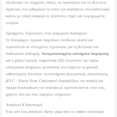
εξετάσουμε τις σύγχρονες τάσεις, τις προκλήσεις και τις βέλτιστες
πρακτικές που καθορίζουν το τοπίο των αναλήψεων στα διαδικτυακά
καζίνο, με ειδική αναφορά σε αξιόπιστες πηγές και τεκμηριωμένα
στοιχεία.
Προηγμένες Τεχνολογίες στην Διαχείριση Αναλήψεων
Οι πλατφόρμες τυχερών παιχνιδιών επενδύουν ολοένα και
περισσότερο σε εξελιγμένες τεχνολογίες για τη βελτίωση των
διαδικασιών ανάληψης.
Αυτοματοποιημένα συστήματα διαχείρισης
και η χρήση τεχνητής νοημοσύνης (AI) επιτρέπουν την ταχεία
επεξεργασία αιτημάτων, μειώνοντας στο ελάχιστο τη χρονική
καθυστέρηση. Επιπλέον, τα συστήματα ηλεκτρονικής ταυτοποίησης
(KYC – Know Your Customer) διασφαλίζουν την ασφαλή και
νόμιμη διεκπεραίωση των αναλήψεων, προστατεύοντας τόσο τους
χρήστες όσο και τους παρόχους υπηρεσιών.
Ασφάλεια & Κανονισμοί
Ένας από τους βασικούς άξονες γύρω από τις online συναλλαγές