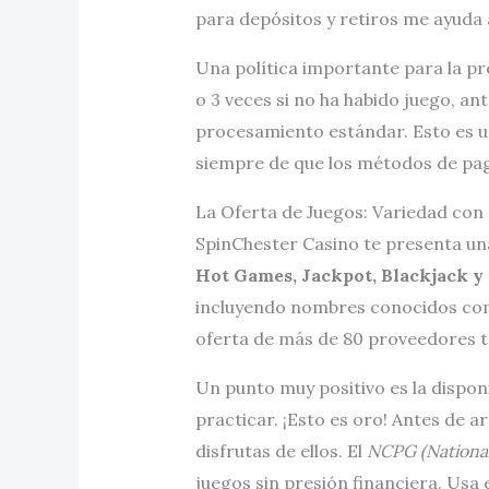
para depósitos y retiros me ayuda
Una política importante para la pr
o 3 veces si no ha habido juego, an
procesamiento estándar. Esto es un
siempre de que los métodos de pa
La Oferta de Juegos: Variedad con
SpinChester Casino te presenta un
Hot Games, Jackpot, Blackjack y
incluyendo nombres conocidos c
oferta de más de 80 proveedores t
Un punto muy positivo es la dispon
practicar. ¡Esto es oro! Antes de a
disfrutas de ellos. El
NCPG (National
juegos sin presión financiera. Usa