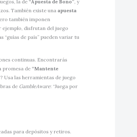
juegos, la de
“Apuesta de Bono”
, y
erzos. También existe una
apuesta
, pero también imponen
r ejemplo, disfrutan del juego
s “guías de país” pueden variar tu
iones continuas. Encontrarás
 La promesa de
“Mantente
o? Usa las herramientas de juego
abras de
GambleAware
: “Juega por
adas para depósitos y retiros.