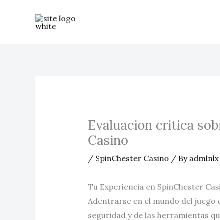
Skip
to
content
Evaluacion critica sob
Casino
/
SpinChester Casino
/ By
admlnlx
Tu Experiencia en SpinChester Casi
Adentrarse en el mundo del juego 
seguridad y de las herramientas qu