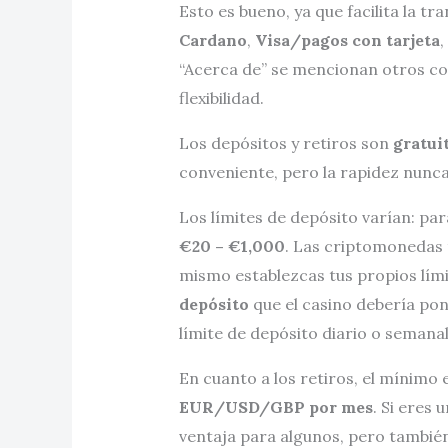
Esto es bueno, ya que facilita la
Cardano
,
Visa/pagos con tarjeta
“Acerca de” se mencionan otros 
flexibilidad.
Los depósitos y retiros son
gratui
conveniente, pero la rapidez nunca 
Los límites de depósito varían: pa
€20 – €1,000
. Las criptomonedas
mismo establezcas tus propios límit
depósito
que el casino debería pon
límite de depósito diario o semana
En cuanto a los retiros, el mínimo 
EUR/USD/GBP por mes
. Si eres 
ventaja para algunos, pero también