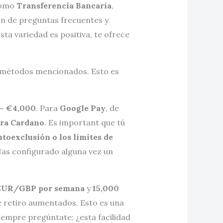
 como
Transferencia Bancaria
,
ión de preguntas frecuentes y
sta variedad es positiva, te ofrece
 métodos mencionados. Esto es
– €4,000
. Para
Google Pay
, de
ra Cardano
. Es important que tú
toexclusión o los límites de
¿Has configurado alguna vez un
EUR/GBP por semana
y
15,000
 de retiro aumentados. Esto es una
iempre pregúntate: ¿esta facilidad