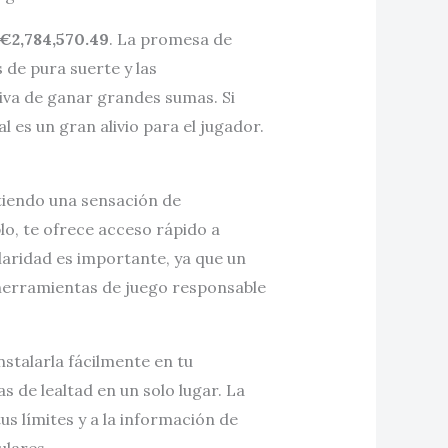
€2,784,570.49
. La promesa de
 de pura suerte y las
iva de ganar grandes sumas. Si
 es un gran alivio para el jugador.
tiendo una sensación de
plo, te ofrece acceso rápido a
claridad es importante, ya que un
 herramientas de juego responsable
nstalarla fácilmente en tu
s de lealtad en un solo lugar. La
us límites y a la información de