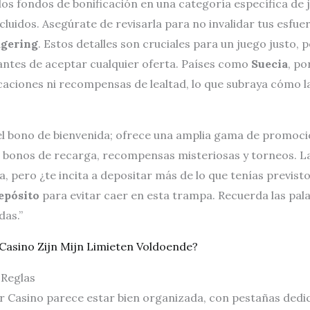
los fondos de bonificación en una categoría específica de 
xcluidos. Asegúrate de revisarla para no invalidar tus esfu
agering
. Estos detalles son cruciales para un juego justo
antes de aceptar cualquier oferta. Países como
Suecia
, po
aciones ni recompensas de lealtad, lo que subraya cómo la
el bono de bienvenida; ofrece una amplia gama de promoc
is, bonos de recarga, recompensas misteriosas y torneos.
 pero ¿te incita a depositar más de lo que tenías previst
epósito
para evitar caer en esta trampa. Recuerda las pal
das.”
 Casino Zijn Mijn Limieten Voldoende?
 Reglas
 Casino parece estar bien organizada, con pestañas dedic