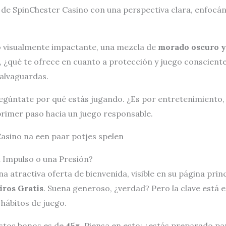
s de SpinChester Casino con una perspectiva clara, enfoc
ño visualmente impactante, una mezcla de
morado oscuro y
ca, ¿qué te ofrece en cuanto a protección y juego conscien
salvaguardas.
regúntate por qué estás jugando. ¿Es por entretenimiento
primer paso hacia un juego responsable.
asino na een paar potjes spelen
 Impulso o una Presión?
a atractiva oferta de bienvenida, visible en su página pri
iros Gratis
. Suena generoso, ¿verdad? Pero la clave está e
 hábitos de juego.
estos bonos es de
45x
. Piensa en esto: ¿estás preparado pa