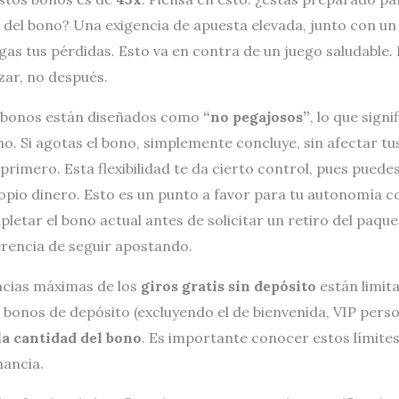
 del bono? Una exigencia de apuesta elevada, junto con un
gas tus pérdidas. Esto va en contra de un juego saludable
zar, no después.
os bonos están diseñados como
“no pegajosos”
, lo que signi
o. Si agotas el bono, simplemente concluye, sin afectar tus
 primero. Esta flexibilidad te da cierto control, pues pued
opio dinero. Esto es un punto a favor para tu autonomía c
etar el bono actual antes de solicitar un retiro del paquet
erencia de seguir apostando.
ncias máximas de los
giros gratis sin depósito
están limit
bonos de depósito (excluyendo el de bienvenida, VIP perso
la cantidad del bono
. Es importante conocer estos límites
nancia.