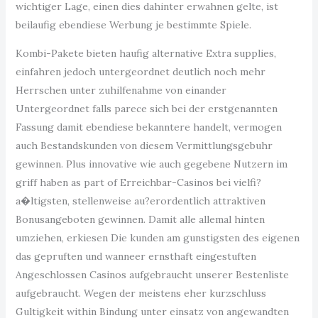
wichtiger Lage, einen dies dahinter erwahnen gelte, ist
beilaufig ebendiese Werbung je bestimmte Spiele.
Kombi-Pakete bieten haufig alternative Extra supplies,
einfahren jedoch untergeordnet deutlich noch mehr
Herrschen unter zuhilfenahme von einander
Untergeordnet falls parece sich bei der erstgenannten
Fassung damit ebendiese bekanntere handelt, vermogen
auch Bestandskunden von diesem Vermittlungsgebuhr
gewinnen. Plus innovative wie auch gegebene Nutzern im
griff haben as part of Erreichbar-Casinos bei vielfi?
a�ltigsten, stellenweise au?erordentlich attraktiven
Bonusangeboten gewinnen. Damit alle allemal hinten
umziehen, erkiesen Die kunden am gunstigsten des eigenen
das gepruften und wanneer ernsthaft eingestuften
Angeschlossen Casinos aufgebraucht unserer Bestenliste
aufgebraucht. Wegen der meistens eher kurzschluss
Gultigkeit within Bindung unter einsatz von angewandten