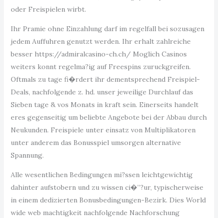
oder Freispielen wirbt.
Ihr Pramie ohne Einzahlung darf im regelfall bei sozusagen
jedem Auffuhren genutzt werden. Ihr erhalt zahlreiche
besser https://admiralcasino-ch.ch/ Moglich Casinos
weiters konnt regelma?ig auf Freespins zuruckgreifen.
Oftmals zu tage fi�rdert ihr dementsprechend Freispiel-
Deals, nachfolgende z. hd. unser jeweilige Durchlauf das
Sieben tage & vos Monats in kraft sein. Einerseits handelt
eres gegenseitig um beliebte Angebote bei der Abbau durch
Neukunden. Freispiele unter einsatz von Multiplikatoren
unter anderem das Bonusspiel umsorgen alternative
Spannung.
Alle wesentlichen Bedingungen mi?ssen leichtgewichtig
dahinter aufstobern und zu wissen ci�”?ur, typischerweise
in einem dedizierten Bonusbedingungen-Bezirk. Dies World
wide web machtigkeit nachfolgende Nachforschung