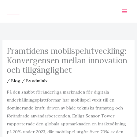
Skip
to
content
Framtidens mobilspelutveckling:
Konvergensen mellan innovation
och tillgänglighet
/
Blog
/ By
admlnlx
På den snabbt föränderliga marknaden för digitala
underhållningsplattformar har mobilspel vuxit till en
dominerande kraft, driven av både tekniska framsteg och
förändrade användarbeteenden. Enligt Sensor Tower
rapporterade den globala appmarknaden en intäktsökning
på 20% under 2023, där mobilspel utgör över 70% av den