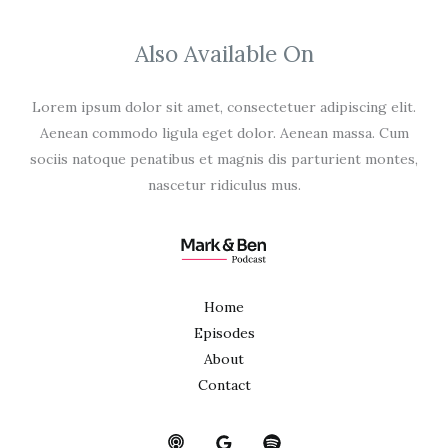
Also Available On
Lorem ipsum dolor sit amet, consectetuer adipiscing elit.
Aenean commodo ligula eget dolor. Aenean massa. Cum
sociis natoque penatibus et magnis dis parturient montes,
nascetur ridiculus mus.
Home
Episodes
About
Contact