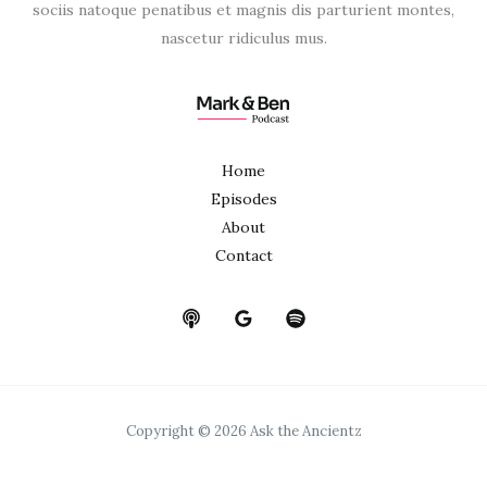
sociis natoque penatibus et magnis dis parturient montes,
nascetur ridiculus mus.
Home
Episodes
About
Contact
Copyright © 2026 Ask the Ancientz