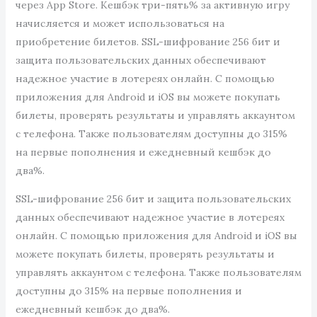
через App Store. Кешбэк три-пять% за активную игру
начисляется и может использоваться на
приобретение билетов. SSL-шифрование 256 бит и
защита пользовательских данных обеспечивают
надежное участие в лотереях онлайн. С помощью
приложения для Android и iOS вы можете покупать
билеты, проверять результаты и управлять аккаунтом
с телефона. Также пользователям доступны до 315%
на первые пополнения и ежедневный кешбэк до
два%.
SSL-шифрование 256 бит и защита пользовательских
данных обеспечивают надежное участие в лотереях
онлайн. С помощью приложения для Android и iOS вы
можете покупать билеты, проверять результаты и
управлять аккаунтом с телефона. Также пользователям
доступны до 315% на первые пополнения и
ежедневный кешбэк до два%.