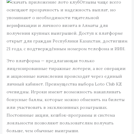
Отзывы чаще всего
освещают прозрачность и надежность выплат, но
упоминают о необходимости тщательной
верификации и личного визита в Алматы для
получения крупных выигрышей. Доступ к платформе
открыт для граждан Республики Казахстан, достигшим
21 года, с подтверждённым номером телефона и ИИН.
Это платформа — предлагающая только
лицензированные тиражные лотереи, а все операции
и акционные начисления происходят через единый
личный кабинет. Преимущества выбора Loto Club KZ
очевидны. Игроки имеют возможность накапливать
бонусные баллы, которые можно обменять на билеты
или участвовать в эксклюзивных розыгрышах.
Постоянные акции, кешбэк-программы и система
лояльности позволяют пользователям получать
больше, чем обычные выигрыши.