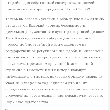
откройте для себя полный спектр возможностей и
привилегий, которые предлагает Loto Club KZ!
Теперь вы готовы к участию в розыгрыше и ожиданию
результатов. Высокий уровень безопасности,
детальная документация и аудит розыгрышей делают
Лото Клуб идеальным выбором для любителей
прозрачной лотерейной игры с акцентом на
государственное регулирование. Удобный интерфейс
сайта позволяет быстро купить билет и отслеживать
результаты в реальном времени. На лотерейной
странице вы сможете найти исчерпывающую
информацию о тиражах, призовых фондах и правилах
участия. Платформа подходит тем (кто ценит
официальные гарантии), хочет регулярно участвовать
в лотерейных розыгрышах и придерживаться строгих
норм законодательства.