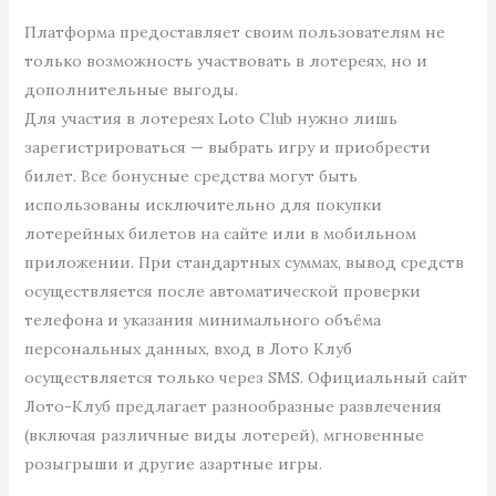
Платформа предоставляет своим пользователям не
только возможность участвовать в лотереях, но и
дополнительные выгоды.
Для участия в лотереях Loto Club нужно лишь
зарегистрироваться — выбрать игру и приобрести
билет. Все бонусные средства могут быть
использованы исключительно для покупки
лотерейных билетов на сайте или в мобильном
приложении. При стандартных суммах, вывод средств
осуществляется после автоматической проверки
телефона и указания минимального объёма
персональных данных, вход в Лото Клуб
осуществляется только через SMS. Официальный сайт
Лото-Клуб предлагает разнообразные развлечения
(включая различные виды лотерей), мгновенные
розыгрыши и другие азартные игры.