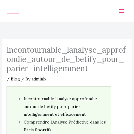
Skip
to
content
Incontournable_lanalyse_approf
ondie_autour_de_betify_pour_
parier_intelligemment
/
Blog
/ By
admlnlx
Incontournable lanalyse approfondie
autour de betify pour parier
intelligemment et efficacement
Comprendre l'Analyse Prédictive dans les
Paris Sportifs