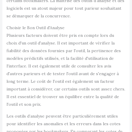
certains bookmakers. La maîtrise des outils d'analyse et des
logiciels est un atout majeur pour tout parieur souhaitant
se démarquer de la concurrence.
Choisir le Bon Outil d'Analyse
Plusieurs facteurs doivent être pris en compte lors du
choix d'un outil d'analyse. Il est important de vérifier la
fiabilité des données fournies par l'outil, la pertinence des
modèles prédictifs utilisés, et la facilité d'utilisation de
l'interface. Il est également utile de consulter les avis
d'autres parieurs et de tester l'outil avant de s'engager à
long terme. Le coût de l'outil est également un facteur
important à considérer, car certains outils sont assez chers.
Il est essentiel de trouver un équilibre entre la qualité de
l'outil et son prix.
Les outils d’analyse peuvent être particulièrement utiles
pour identifier les anomalies et les erreurs dans les cotes
proposées par les bookmakers. En comparant les cotes de