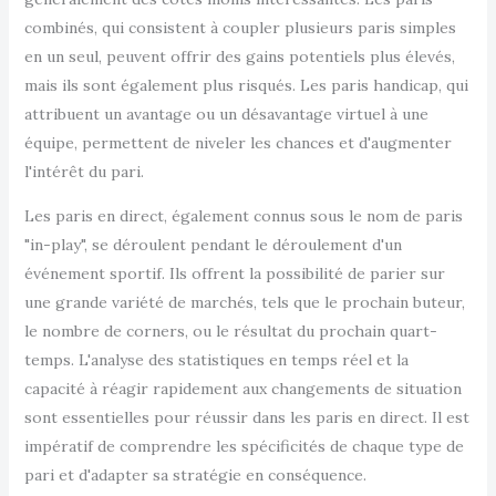
combinés, qui consistent à coupler plusieurs paris simples
en un seul, peuvent offrir des gains potentiels plus élevés,
mais ils sont également plus risqués. Les paris handicap, qui
attribuent un avantage ou un désavantage virtuel à une
équipe, permettent de niveler les chances et d'augmenter
l'intérêt du pari.
Les paris en direct, également connus sous le nom de paris
"in-play", se déroulent pendant le déroulement d'un
événement sportif. Ils offrent la possibilité de parier sur
une grande variété de marchés, tels que le prochain buteur,
le nombre de corners, ou le résultat du prochain quart-
temps. L'analyse des statistiques en temps réel et la
capacité à réagir rapidement aux changements de situation
sont essentielles pour réussir dans les paris en direct. Il est
impératif de comprendre les spécificités de chaque type de
pari et d'adapter sa stratégie en conséquence.