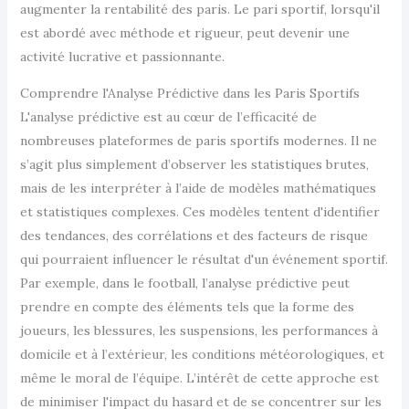
augmenter la rentabilité des paris. Le pari sportif, lorsqu'il
est abordé avec méthode et rigueur, peut devenir une
activité lucrative et passionnante.
Comprendre l'Analyse Prédictive dans les Paris Sportifs
L'analyse prédictive est au cœur de l’efficacité de
nombreuses plateformes de paris sportifs modernes. Il ne
s’agit plus simplement d’observer les statistiques brutes,
mais de les interpréter à l’aide de modèles mathématiques
et statistiques complexes. Ces modèles tentent d'identifier
des tendances, des corrélations et des facteurs de risque
qui pourraient influencer le résultat d'un événement sportif.
Par exemple, dans le football, l’analyse prédictive peut
prendre en compte des éléments tels que la forme des
joueurs, les blessures, les suspensions, les performances à
domicile et à l’extérieur, les conditions météorologiques, et
même le moral de l’équipe. L’intérêt de cette approche est
de minimiser l'impact du hasard et de se concentrer sur les