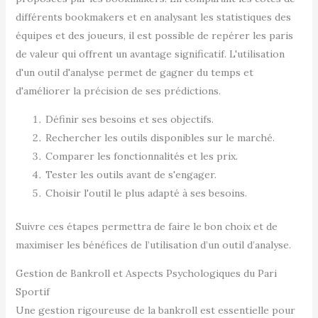
différents bookmakers et en analysant les statistiques des
équipes et des joueurs, il est possible de repérer les paris
de valeur qui offrent un avantage significatif. L'utilisation
d'un outil d'analyse permet de gagner du temps et
d'améliorer la précision de ses prédictions.
Définir ses besoins et ses objectifs.
Rechercher les outils disponibles sur le marché.
Comparer les fonctionnalités et les prix.
Tester les outils avant de s'engager.
Choisir l'outil le plus adapté à ses besoins.
Suivre ces étapes permettra de faire le bon choix et de
maximiser les bénéfices de l’utilisation d’un outil d’analyse.
Gestion de Bankroll et Aspects Psychologiques du Pari
Sportif
Une gestion rigoureuse de la bankroll est essentielle pour