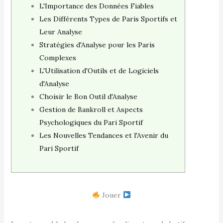
L'Importance des Données Fiables
Les Différents Types de Paris Sportifs et
Leur Analyse
Stratégies d'Analyse pour les Paris
Complexes
L'Utilisation d'Outils et de Logiciels
d'Analyse
Choisir le Bon Outil d'Analyse
Gestion de Bankroll et Aspects
Psychologiques du Pari Sportif
Les Nouvelles Tendances et l'Avenir du
Pari Sportif
Jouer