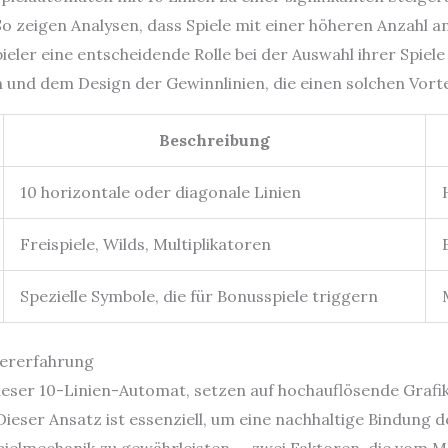
o zeigen Analysen, dass Spiele mit einer höheren Anzahl an
ler eine entscheidende Rolle bei der Auswahl ihrer Spiele s
nd dem Design der Gewinnlinien, die einen solchen Vortei
Beschreibung
10 horizontale oder diagonale Linien
Freispiele, Wilds, Multiplikatoren
Spezielle Symbole, die für Bonusspiele triggern
zererfahrung
ieser 10-Linien-Automat, setzen auf hochauflösende Grafik
Dieser Ansatz ist essenziell, um eine nachhaltige Bindung d