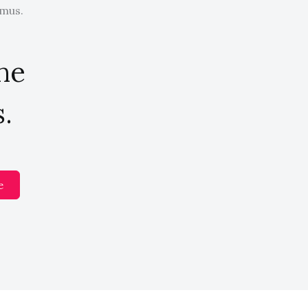
 mus.
the
.
e