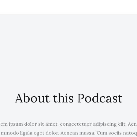
About this Podcast
em ipsum dolor sit amet, consectetuer adipiscing elit. Ae
mmodo ligula eget dolor. Aenean massa. Cum sociis nato