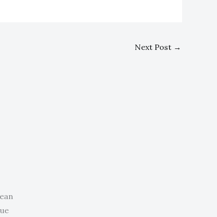
Next Post
→
nean
que