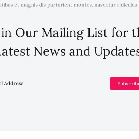
tibus et magnis dis parturient montes, nascetur ridiculus
in Our Mailing List for 
Latest News and Updates
Subscrib