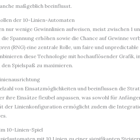
ranche maßgeblich beeinflusst.
Rollen der 10-Linien-Automaten
n nur wenige Gewinnlinien aufweisen, meist zwischen 1 und
n die Spannung erhöhen sowie die Chance auf Gewinne verb
toren
(RNG) eine zentrale Rolle, um faire und unpredictable 
inieren diese Technologie mit hochauflösender Grafik, i
 den Spielspaß zu maximieren.
inienausrichtung
ielzahl von Einsatzmöglichkeiten und beeinflussen die Stra
 ihre Einsätze flexibel anpassen, was sowohl für Anfänger
sität der Linienkonfiguration ermöglicht zudem die Integrat
es.
im 10-Linien-Spiel
Spielautomaten mit 10 Linien zu einer signifikanten Steige