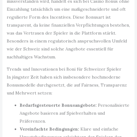
missverstanden wird, handelt es sich bei Casino Bonus ohne
Einzahlung tatsächlich um eine maßgeschneiderte und oft
regulierte Form des Incentives. Diese Bonusart ist
transparent, da keine finanziellen Verpflichtungen bestehen,
was das Vertrauen der Spieler in die Plattform stärkt.
Besonders in einem regulatorisch anspruchsvollen Umfeld
wie der Schweiz sind solche Angebote essentiell für
nachhaltiges Wachstum.
Trends und Innovationen bei Boni für Schweizer Spieler
In jüngster Zeit haben sich insbesondere hochmoderne
Bonusmodelle durchgesetzt, die auf Fairness, Transparenz
und Mehrwert setzen:
Bedarfsgesteuerte Bonusangebote:
Personalisierte
Angebote basieren auf Spielverhalten und
Präferenzen.
Vereinfachte Bedingungen:
Klare und einfache