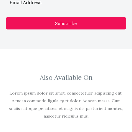
Subscribe
Also Available On
Lorem ipsum dolor sit amet, consectetuer adipiscing elit.
Aenean commodo ligula eget dolor. Aenean massa. Cum
sociis natoque penatibus et magnis dis parturient montes,
nascetur ridiculus mus.