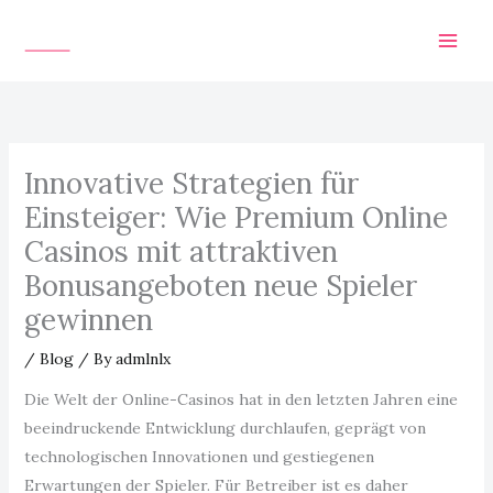
Skip
to
content
Innovative Strategien für
Einsteiger: Wie Premium Online
Casinos mit attraktiven
Bonusangeboten neue Spieler
gewinnen
/
Blog
/ By
admlnlx
Die Welt der Online-Casinos hat in den letzten Jahren eine
beeindruckende Entwicklung durchlaufen, geprägt von
technologischen Innovationen und gestiegenen
Erwartungen der Spieler. Für Betreiber ist es daher