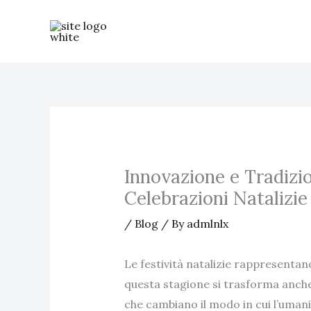
Skip
to
content
Innovazione e Tradizi
Celebrazioni Natalizie
/
Blog
/ By
admlnlx
Le festività natalizie rappresenta
questa stagione si trasforma anche 
che cambiano il modo in cui l’umanità