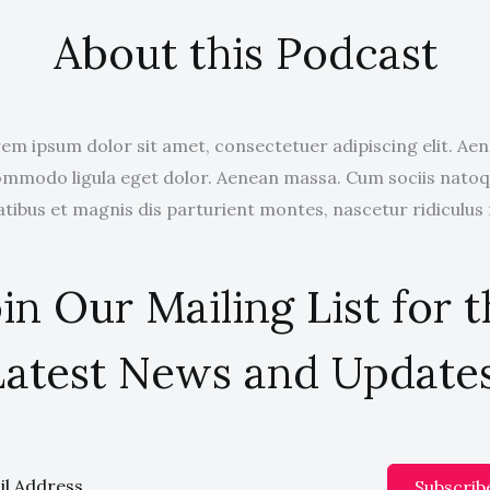
About this Podcast
em ipsum dolor sit amet, consectetuer adipiscing elit. Ae
mmodo ligula eget dolor. Aenean massa. Cum sociis nato
tibus et magnis dis parturient montes, nascetur ridiculus
in Our Mailing List for 
Latest News and Updates
Subscrib