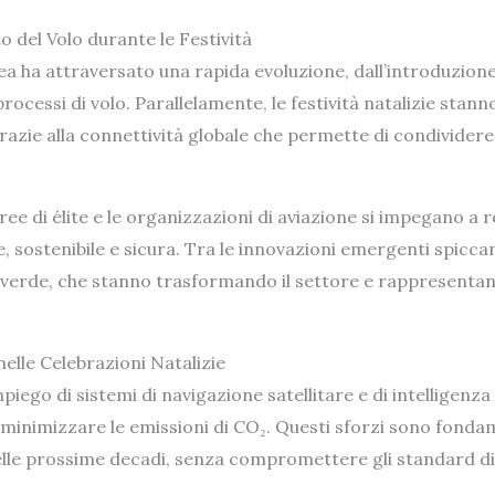
o del Volo durante le Festività
rea ha attraversato una rapida evoluzione, dall’introduzione
i processi di volo. Parallelamente, le festività natalizie st
 grazie alla connettività globale che permette di condivide
e di élite e le organizzazioni di aviazione si impegano a re
, sostenibile e sicura. Tra le innovazioni emergenti spicc
 verde, che stanno trasformando il settore e rappresentano
nelle Celebrazioni Natalizie
iego di sistemi di navigazione satellitare e di intelligenza 
minimizzare le emissioni di CO₂. Questi sforzi sono fondam
lle prossime decadi, senza compromettere gli standard di s