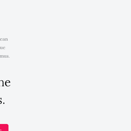
nean
que
 mus.
the
.
e