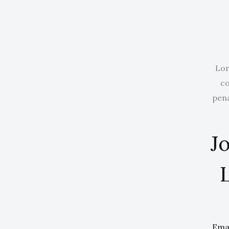
Lor
co
pena
Jo