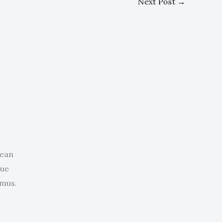
Next Post
→
nean
que
 mus.