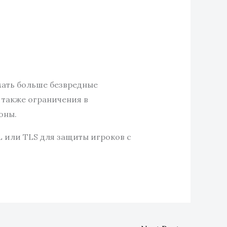
ать больше безвредные
 также ограничения в
оны.
 или TLS для защиты игроков с