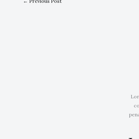
←
Previous Post
Lor
co
pena