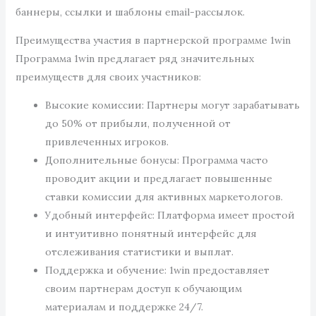
баннеры, ссылки и шаблоны email-рассылок.
Преимущества участия в партнерской программе 1win
Программа 1win предлагает ряд значительных
преимуществ для своих участников:
Высокие комиссии: Партнеры могут зарабатывать
до 50% от прибыли, полученной от
привлеченных игроков.
Дополнительные бонусы: Программа часто
проводит акции и предлагает повышенные
ставки комиссии для активных маркетологов.
Удобный интерфейс: Платформа имеет простой
и интуитивно понятный интерфейс для
отслеживания статистики и выплат.
Поддержка и обучение: 1win предоставляет
своим партнерам доступ к обучающим
материалам и поддержке 24/7.