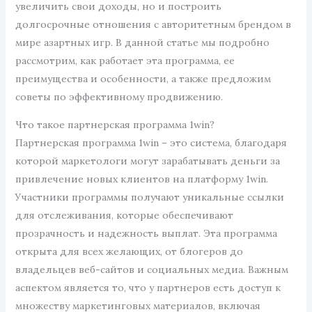
увеличить свои доходы, но и построить
долгосрочные отношения с авторитетным брендом в
мире азартных игр. В данной статье мы подробно
рассмотрим, как работает эта программа, ее
преимущества и особенности, а также предложим
советы по эффективному продвижению.
Что такое партнерская программа 1win?
Партнерская программа 1win – это система, благодаря
которой маркетологи могут зарабатывать деньги за
привлечение новых клиентов на платформу 1win.
Участники программы получают уникальные ссылки
для отслеживания, которые обеспечивают
прозрачность и надежность выплат. Эта программа
открыта для всех желающих, от блогеров до
владельцев веб-сайтов и социальных медиа. Важным
аспектом является то, что у партнеров есть доступ к
множеству маркетинговых материалов, включая