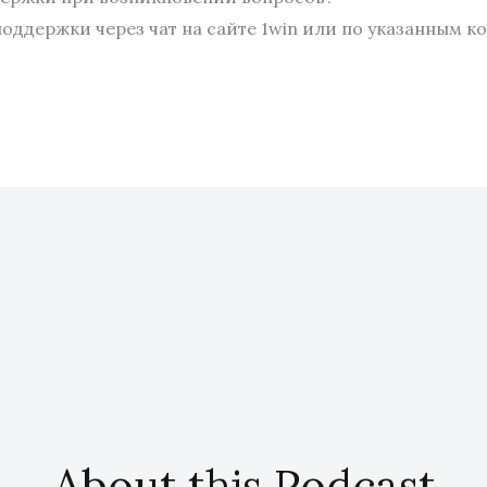
поддержки через чат на сайте 1win или по указанным к
About this Podcast