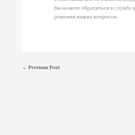
Вы можете обратиться в службу 
решения ваших вопросов.
←
Previous Post