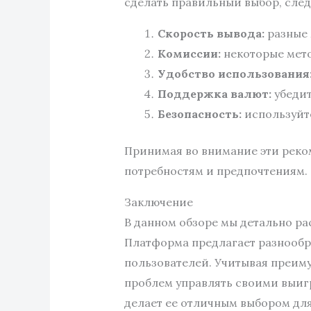
сделать правильный выбор, след
Скорость вывода:
разные 
Комиссии:
некоторые мето
Удобство использования
Поддержка валют:
убедит
Безопасность:
используйте
Принимая во внимание эти реком
потребностям и предпочтениям.
Заключение
В данном обзоре мы детально ра
Платформа предлагает разнообра
пользователей. Учитывая преиму
проблем управлять своими выигр
делает ее отличным выбором дл