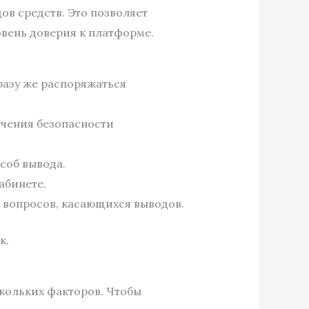
ов средств. Это позволяет
вень доверия к платформе.
азу же распоряжаться
ечения безопасности
соб вывода.
абинете.
 вопросов, касающихся выводов.
к.
скольких факторов. Чтобы