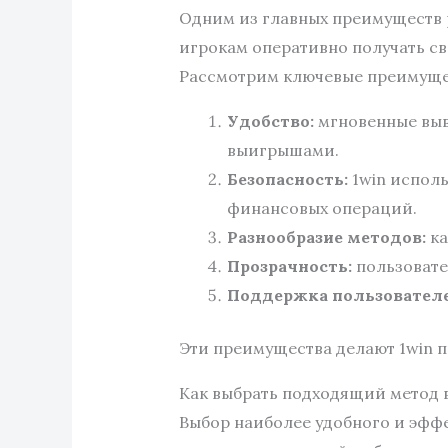
Одним из главных преимуществ р
игрокам оперативно получать с
Рассмотрим ключевые преимуще
Удобство:
мгновенные выв
выигрышами.
Безопасность:
1win испол
финансовых операций.
Разнообразие методов:
ка
Прозрачность:
пользовате
Поддержка пользователе
Эти преимущества делают 1win п
Как выбрать подходящий метод 
Выбор наиболее удобного и эффе