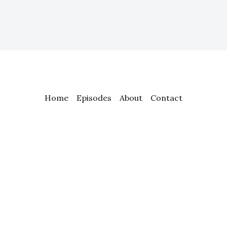
Home
Episodes
About
Contact