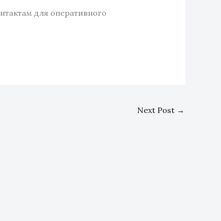
онтактам для оперативного
Next Post
→