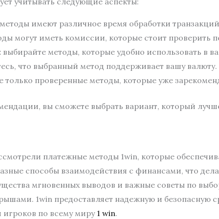
ует учитывать следующие аспекты:
методы имеют различное время обработки транзакций
ды могут иметь комиссии, которые стоит проверить 
:
выбирайте методы, которые удобно использовать в ва
есь, что выбранный метод поддерживает вашу валюту.
 только проверенные методы, которые уже зарекоменд
ендации, вы сможете выбрать вариант, который лучше
ссмотрели платежные методы 1win, которые обеспечив
зные способы взаимодействия с финансами, что делае
щества мгновенных выводов и важные советы по выбор
ышами. 1win предоставляет надежную и безопасную сре
я игроков по всему миру
1 win
.