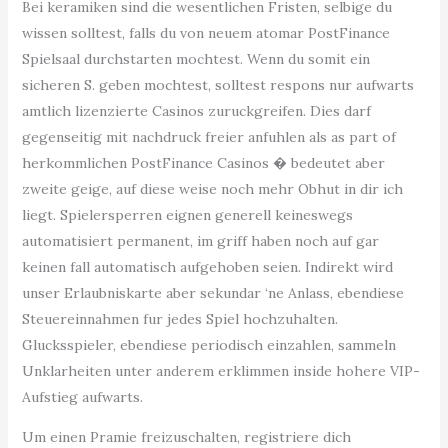
Bei keramiken sind die wesentlichen Fristen, selbige du
wissen solltest, falls du von neuem atomar PostFinance
Spielsaal durchstarten mochtest. Wenn du somit ein
sicheren S. geben mochtest, solltest respons nur aufwarts
amtlich lizenzierte Casinos zuruckgreifen. Dies darf
gegenseitig mit nachdruck freier anfuhlen als as part of
herkommlichen PostFinance Casinos � bedeutet aber
zweite geige, auf diese weise noch mehr Obhut in dir ich
liegt. Spielersperren eignen generell keineswegs
automatisiert permanent, im griff haben noch auf gar
keinen fall automatisch aufgehoben seien. Indirekt wird
unser Erlaubniskarte aber sekundar ‘ne Anlass, ebendiese
Steuereinnahmen fur jedes Spiel hochzuhalten.
Glucksspieler, ebendiese periodisch einzahlen, sammeln
Unklarheiten unter anderem erklimmen inside hohere VIP-
Aufstieg aufwarts.
Um einen Pramie freizuschalten, registriere dich