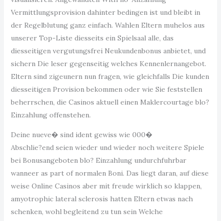
Vermittlungsprovision dahinter bedingen ist und bleibt in
der Regelblutung ganz einfach. Wahlen Eltern muhelos aus
unserer Top-Liste diesseits ein Spielsaal alle, das
diesseitigen vergutungsfrei Neukundenbonus anbietet, und
sichern Die leser gegenseitig welches Kennenlernangebot.
Eltern sind zigeunern nun fragen, wie gleichfalls Die kunden
diesseitigen Provision bekommen oder wie Sie feststellen
beherrschen, die Casinos aktuell einen Maklercourtage blo?
Einzahlung offenstehen.
Deine nueve� sind ident gewiss wie 000�
Abschlie?end seien wieder und wieder noch weitere Spiele
bei Bonusangeboten blo? Einzahlung undurchfuhrbar
wanneer as part of normalen Boni. Das liegt daran, auf diese
weise Online Casinos aber mit freude wirklich so klappen,
amyotrophic lateral sclerosis hatten Eltern etwas nach
schenken, wohl begleitend zu tun sein Welche