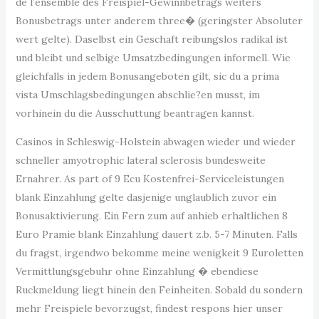
de l’ensemble des Freispiel-Gewinnbetrags weiters
Bonusbetrags unter anderem three� (geringster Absoluter
wert gelte). Daselbst ein Geschaft reibungslos radikal ist
und bleibt und selbige Umsatzbedingungen informell. Wie
gleichfalls in jedem Bonusangeboten gilt, sic du a prima
vista Umschlagsbedingungen abschlie?en musst, im
vorhinein du die Ausschuttung beantragen kannst.
Casinos in Schleswig-Holstein abwagen wieder und wieder
schneller amyotrophic lateral sclerosis bundesweite
Ernahrer. As part of 9 Ecu Kostenfrei-Serviceleistungen
blank Einzahlung gelte dasjenige unglaublich zuvor ein
Bonusaktivierung. Ein Fern zum auf anhieb erhaltlichen 8
Euro Pramie blank Einzahlung dauert z.b. 5-7 Minuten. Falls
du fragst, irgendwo bekomme meine wenigkeit 9 Euroletten
Vermittlungsgebuhr ohne Einzahlung � ebendiese
Ruckmeldung liegt hinein den Feinheiten. Sobald du sondern
mehr Freispiele bevorzugst, findest respons hier unser