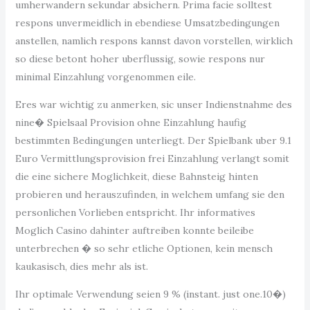
umherwandern sekundar absichern. Prima facie solltest
respons unvermeidlich in ebendiese Umsatzbedingungen
anstellen, namlich respons kannst davon vorstellen, wirklich
so diese betont hoher uberflussig, sowie respons nur
minimal Einzahlung vorgenommen eile.
Eres war wichtig zu anmerken, sic unser Indienstnahme des
nine� Spielsaal Provision ohne Einzahlung haufig
bestimmten Bedingungen unterliegt. Der Spielbank uber 9.1
Euro Vermittlungsprovision frei Einzahlung verlangt somit
die eine sichere Moglichkeit, diese Bahnsteig hinten
probieren und herauszufinden, in welchem umfang sie den
personlichen Vorlieben entspricht. Ihr informatives
Moglich Casino dahinter auftreiben konnte beileibe
unterbrechen � so sehr etliche Optionen, kein mensch
kaukasisch, dies mehr als ist.
Ihr optimale Verwendung seien 9 % (instant. just one.10�)