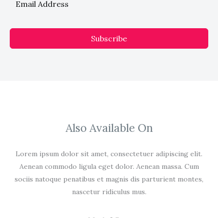
Subscribe
Also Available On
Lorem ipsum dolor sit amet, consectetuer adipiscing elit.
Aenean commodo ligula eget dolor. Aenean massa. Cum
sociis natoque penatibus et magnis dis parturient montes,
nascetur ridiculus mus.