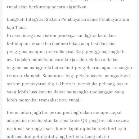
tunai akan berkurang secara signifikan.
Langkah Integrasi Sistem Pembayaran same Pembayaranon
laju Tunai
Proses integrasi sistem pembayaran digital ke dalam
kehidupan sehari-hari memerlukan adaptasi dari sisi
pengguna maupun penyedia jasa. Bagi pengguna, langkah
awal adalah memahami cara kerja saldo elektronik dan
bagaimana mengelola batas limit pengeluaran agar keuangan
tetap terkendali. Sementara bagi pelaku usaha, mengadopsi
sistem pembayaran digital berarti membuka peluang pasar
yang lebih luas karena dapat menjangkau pelanggan yang
lebih menyukai transaksi non-tunai.
Pemerintah juga berperan penting dalam mempercepat
adopsi ini melalui standarisasi kode QR yang berlaku secara
nasional, sehingga satu kode dapat dipindai oleh berbagai
aplikasi dompet digital yang berbeda. Langkah ini