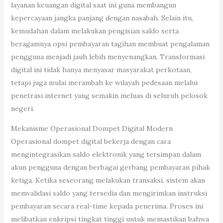
layanan keuangan digital saat ini guna membangun
kepercayaan jangka panjang dengan nasabah. Selain itu,
kemudahan dalam melakukan pengisian saldo serta
beragamnya opsi pembayaran tagihan membuat pengalaman
pengguna menjadi jauh lebih menyenangkan. Transformasi
digital ini tidak hanya menyasar masyarakat perkotaan,
tetapi juga mulai merambah ke wilayah pedesaan melalui
penetrasi internet yang semakin meluas di seluruh pelosok
negeri.
Mekanisme Operasional Dompet Digital Modern
Operasional dompet digital bekerja dengan cara
mengintegrasikan saldo elektronik yang tersimpan dalam
akun pengguna dengan berbagai gerbang pembayaran pihak
ketiga. Ketika seseorang melakukan transaksi, sistem akan
memvalidasi saldo yang tersedia dan mengirimkan instruksi
pembayaran secara real-time kepada penerima. Proses ini
melibatkan enkripsi tingkat tinggi untuk memastikan bahwa