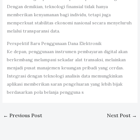
Dengan demikian, teknologi finansial tidak hanya
memberikan kenyamanan bagi individu, tetapi juga
memperkuat stabilitas ekonomi nasional secara menyeluruh
melalui transparansi data.
Perspektif Baru Penggunaan Dana Elektronik
Ke depan, penggunaan instrumen pembayaran digital akan
berkembang melampaui sekadar alat transaksi, melainkan
menjadi pusat manajemen keuangan pribadi yang cerdas.
Integrasi dengan teknologi analisis data memungkinkan
aplikasi memberikan saran pengeluaran yang lebih bijak
berdasarkan pola belanja pengguna s
←
Previous Post
Next Post
→