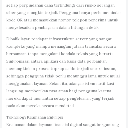
setiap perpindahan dana terlindungi dari risiko serangan
siber yang mungkin terjadi. Pengguna hanya perlu memindai
kode QR atau memasukkan nomor telepon penerima untuk
menyelesaikan pembayaran dalam hitungan detik.
Dibalik layar, terdapat infrastruktur server yang sangat
kompleks yang mampu menangani jutaan transaksi secara
bersamaan tanpa mengalami kendala teknis yang berarti.
Sinkronisasi antara aplikasi dan basis data perbankan
memungkinkan proses top-up saldo terjadi secara instan,
sehingga pengguna tidak perlu menunggu lama untuk mulai
menggunakan layanan. Selain itu, adanya sistem notifikasi
langsung memberikan rasa aman bagi pengguna karena
mereka dapat memantau setiap pengeluaran yang terjadi
pada akun mereka secara mendetail.
Teknologi Keamanan Enkripsi
Keamanan dalam layanan finansial digital sangat bergantung