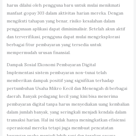
harus dilalui oleh pengguna baru untuk mulai menikmati
manfaat gopay 303 dalam aktivitas harian mereka. Dengan
mengikuti tahapan yang benar, risiko kesalahan dalam
penggunaan aplikasi dapat diminimalisir. Setelah akun aktif
dan terverifikasi, pengguna dapat mulai mengeksplorasi
berbagai fitur pembayaran yang tersedia untuk
mempermudah urusan finansial.
Dampak Sosial Ekonomi Pembayaran Digital
Implementasi sistem pembayaran non-tunai telah
memberikan dampak positif yang signifikan terhadap
pertumbuhan Usaha Mikro Kecil dan Menengah di berbagai
daerah. Banyak pedagang kecil yang kini bisa menerima
pembayaran digital tanpa harus menyediakan uang kembalian
dalam jumlah banyak, yang seringkali menjadi kendala dalam
transaksi harian. Hal ini tidak hanya meningkatkan efisiensi
operasional mereka tetapi juga membuat pencatatan
keuangan usaha menjadi lebih rapi dan terukur secara