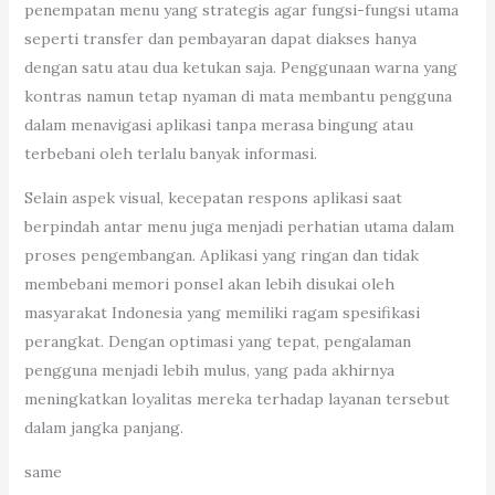
penempatan menu yang strategis agar fungsi-fungsi utama
seperti transfer dan pembayaran dapat diakses hanya
dengan satu atau dua ketukan saja. Penggunaan warna yang
kontras namun tetap nyaman di mata membantu pengguna
dalam menavigasi aplikasi tanpa merasa bingung atau
terbebani oleh terlalu banyak informasi.
Selain aspek visual, kecepatan respons aplikasi saat
berpindah antar menu juga menjadi perhatian utama dalam
proses pengembangan. Aplikasi yang ringan dan tidak
membebani memori ponsel akan lebih disukai oleh
masyarakat Indonesia yang memiliki ragam spesifikasi
perangkat. Dengan optimasi yang tepat, pengalaman
pengguna menjadi lebih mulus, yang pada akhirnya
meningkatkan loyalitas mereka terhadap layanan tersebut
dalam jangka panjang.
same