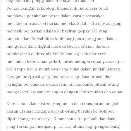
bagi seluruh pengguna setia layanan finansial
Perkembangan teknologi finansial di Indonesia telah
membawa perubahan besar dalam cara masyarakat
melakukan transaksi harian mereka. Salah satu inovasi yang
menarik perhatian adalah kehadiran gopay 303 yang
memberikan fleksibilitas lebih bagi para pengguna dalam
mengelola dana digital mereka secara efisien. Sistem
pembayaran elektronik kini bukan lagi sekadar tren,
melainkan kebutuhan pokok untuk mempercepat proses jual
beli tanpa harus membawa uang tunai dalam jumlah banyak.
Dengan integrasi yang kuat antara aplikasi ponsel dan
jaringan perbankan, ekosistem ini membantu jutaan orang
mengakses layanan keuangan dengan lebih mudah dan cepat.
Kebutuhan akan sistem yang aman dan transparan menjadi
alasan utama mengapa banyak orang beralih ke dompet
digital yang terpercaya. Keamanan data pribadi dan dana
yang tersimpan menjadi prioritas utama bagi pengembang