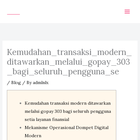
Skip
to
content
Kemudahan_transaksi_modern_
ditawarkan_melalui_gopay_303
_bagi_seluruh_pengguna_se
/
Blog
/ By
admlnlx
Kemudahan transaksi modern ditawarkan
melalui gopay 303 bagi seluruh pengguna
setia layanan finansial
Mekanisme Operasional Dompet Digital
Modern