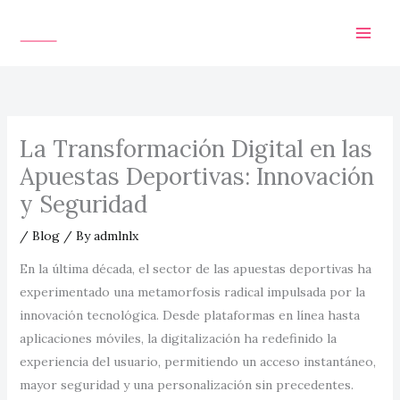
Skip
to
content
La Transformación Digital en las
Apuestas Deportivas: Innovación
y Seguridad
/
Blog
/ By
admlnlx
En la última década, el sector de las apuestas deportivas ha
experimentado una metamorfosis radical impulsada por la
innovación tecnológica. Desde plataformas en línea hasta
aplicaciones móviles, la digitalización ha redefinido la
experiencia del usuario, permitiendo un acceso instantáneo,
mayor seguridad y una personalización sin precedentes.