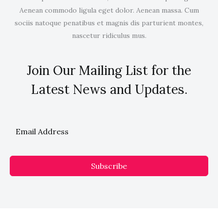
Aenean commodo ligula eget dolor. Aenean massa. Cum
sociis natoque penatibus et magnis dis parturient montes,
nascetur ridiculus mus.
Join Our Mailing List for the
Latest News and Updates.
Subscribe