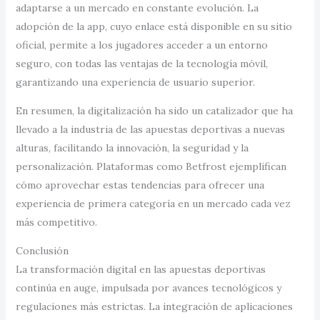
adaptarse a un mercado en constante evolución. La
adopción de la app, cuyo enlace está disponible en su sitio
oficial, permite a los jugadores acceder a un entorno
seguro, con todas las ventajas de la tecnología móvil,
garantizando una experiencia de usuario superior.
En resumen, la digitalización ha sido un catalizador que ha
llevado a la industria de las apuestas deportivas a nuevas
alturas, facilitando la innovación, la seguridad y la
personalización. Plataformas como Betfrost ejemplifican
cómo aprovechar estas tendencias para ofrecer una
experiencia de primera categoría en un mercado cada vez
más competitivo.
Conclusión
La transformación digital en las apuestas deportivas
continúa en auge, impulsada por avances tecnológicos y
regulaciones más estrictas. La integración de aplicaciones