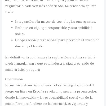
regulatorio cada vez más sofisticado. La tendencia apunta
hacia:
Integración aún mayor de tecnologías emergentes.
Enfoque en el juego responsable y sostenibilidad
social.
Cooperación internacional para prevenir el lavado de
dinero y el fraude.
En definitiva, la confianza y la regulación efectiva serán la
piedra angular para que esta industria siga creciendo de
manera ética y segura.
Conclusión
El análisis exhaustivo del mercado y las regulaciones del
juego en línea en España revela un panorama prometedor,
donde la innovación y la responsabilidad social van de la
mano. Para profundizar en las normativas vigentes y