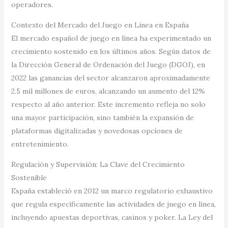
operadores.
Contexto del Mercado del Juego en Línea en España
El mercado español de juego en línea ha experimentado un
crecimiento sostenido en los últimos años. Según datos de
la Dirección General de Ordenación del Juego (DGOJ), en
2022 las ganancias del sector alcanzaron aproximadamente
2.5 mil millones de euros
, alcanzando un aumento del 12%
respecto al año anterior. Este incremento refleja no solo
una mayor participación, sino también la expansión de
plataformas digitalizadas y novedosas opciones de
entretenimiento.
Regulación y Supervisión: La Clave del Crecimiento
Sostenible
España estableció en 2012 un marco regulatorio exhaustivo
que regula específicamente las actividades de juego en línea,
incluyendo apuestas deportivas, casinos y poker. La Ley del