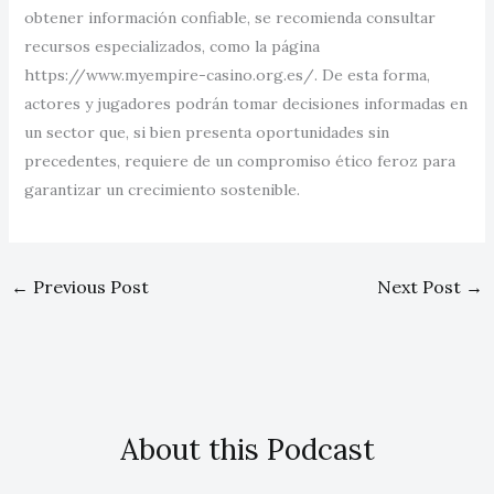
obtener información confiable, se recomienda consultar
recursos especializados, como la página
https://www.myempire-casino.org.es/. De esta forma,
actores y jugadores podrán tomar decisiones informadas en
un sector que, si bien presenta oportunidades sin
precedentes, requiere de un compromiso ético feroz para
garantizar un crecimiento sostenible.
←
Previous Post
Next Post
→
About this Podcast