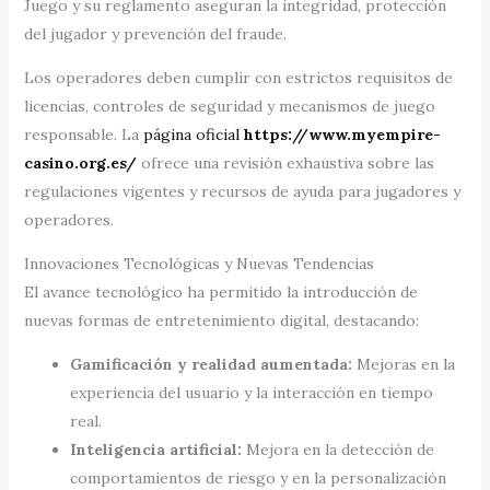
Juego y su reglamento aseguran la integridad, protección
del jugador y prevención del fraude.
Los operadores deben cumplir con estrictos requisitos de
licencias, controles de seguridad y mecanismos de juego
responsable. La
página oficial
https://www.myempire-
casino.org.es/
ofrece una revisión exhaustiva sobre las
regulaciones vigentes y recursos de ayuda para jugadores y
operadores.
Innovaciones Tecnológicas y Nuevas Tendencias
El avance tecnológico ha permitido la introducción de
nuevas formas de entretenimiento digital, destacando:
Gamificación y realidad aumentada:
Mejoras en la
experiencia del usuario y la interacción en tiempo
real.
Inteligencia artificial:
Mejora en la detección de
comportamientos de riesgo y en la personalización