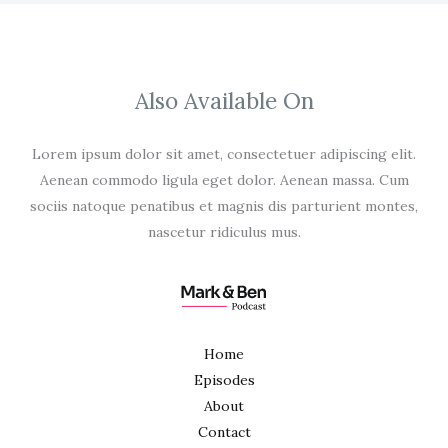
Also Available On
Lorem ipsum dolor sit amet, consectetuer adipiscing elit.
Aenean commodo ligula eget dolor. Aenean massa. Cum
sociis natoque penatibus et magnis dis parturient montes,
nascetur ridiculus mus.
Home
Episodes
About
Contact