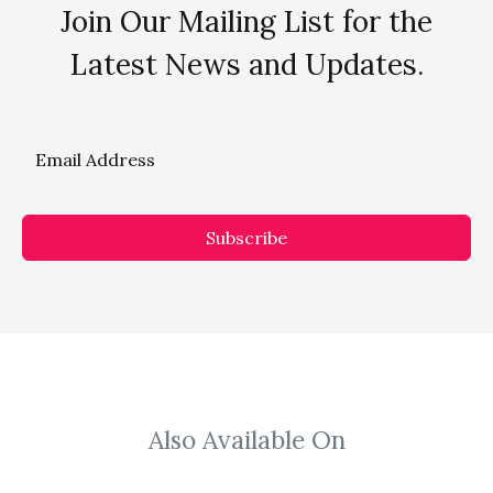
Join Our Mailing List for the
Latest News and Updates.
Subscribe
Also Available On