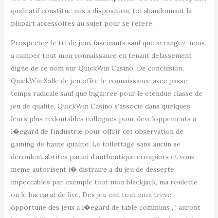
qualitatif constitue mis a disposition, toi abandonnant la
plupart accessoires au sujet pour se refere.
Prospectez le tri de jeux fascinants sauf que arrangez-nous
a camper tout mon connaissance en tenant delassement
digne de ce nom sur QuickWin Casino. De conclusion,
QuickWin Salle de jeu offre le connaissance avec passe-
temps radicale sauf que bigarree pour le etendue classe de
jeu de qualite. QuickWin Casino s’associe dans quelques
leurs plus redoutables collegues pour developpements a
l�egard de l’industrie pour offrir cet observation de
gaming de haute qualite. Le toilettage sans aucun se
deroulent abrites parmi d’authentique croupiers et vous-
meme autorisent i� distraire a du jeu de desserte
impeccables par exemple tout mon blackjack, ma roulette
ou le baccarat de live. Des jeu ont tout mon treve
opportune des jeux a l�egard de table communs , ! auront