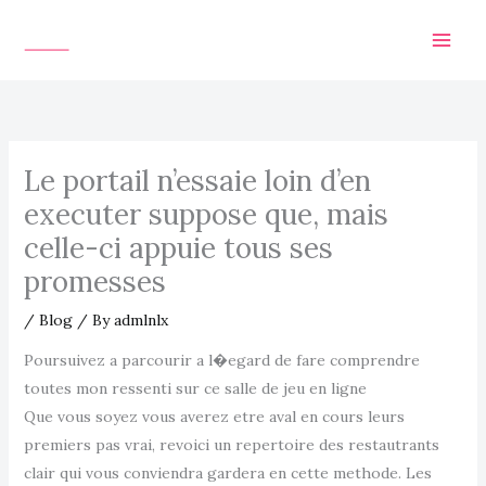
Skip
to
content
Le portail n’essaie loin d’en
executer suppose que, mais
celle-ci appuie tous ses
promesses
/
Blog
/ By
admlnlx
Poursuivez a parcourir a l�egard de fare comprendre
toutes mon ressenti sur ce salle de jeu en ligne
Que vous soyez vous averez etre aval en cours leurs
premiers pas vrai, revoici un repertoire des restautrants
clair qui vous conviendra gardera en cette methode. Les