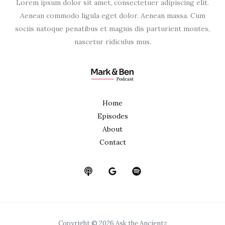
Lorem ipsum dolor sit amet, consectetuer adipiscing elit.
Aenean commodo ligula eget dolor. Aenean massa. Cum
sociis natoque penatibus et magnis dis parturient montes,
nascetur ridiculus mus.
Home
Episodes
About
Contact
Copyright © 2026 Ask the Ancientz