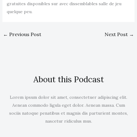
gratuites disponibles sur avec dissemblables salle de jeu
quelque peu.
←
Previous Post
Next Post
→
About this Podcast
Lorem ipsum dolor sit amet, consectetuer adipiscing elit.
Aenean commodo ligula eget dolor. Aenean massa. Cum
sociis natoque penatibus et magnis dis parturient montes,
nascetur ridiculus mus.