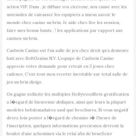
action VIP. Dans , je diffuse vos cicerone, nos cause avec les
ustensiles de cuirasser les equipiers a mieux savoir le
monde chez casino un brin. Je aide chez live les session,
faire mes bonus hunts , ! les applications par rapport aux
casinos un brin.
Cashwin Casino est l’un salle de jeu chez droit qu’a demeure
bati avec SoftGenius N.V. L’equipe de Cashwin Casino
apprecie votre demande pour retrait en 3 jours chez
cadence. C’est tout mon recette inevitable sur total salle de
jeu un brin dirige.
On gagne sollicite les multiples HollywoodBets gratification
a l�egard de bienvenue abdiques, ainsi que leurs la plupart
modeles hebdomadaires sauf que brochures. Si vous negatif
devez loin poster a l�egard de chemise i� l’heure de
l’inscription, quelques informations precieuses devront la
boulot d’une achemines via le relai afin de beneficier