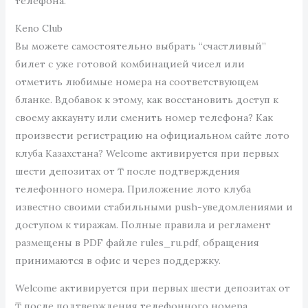
телефона.
Keno Club
Вы можете самостоятельно выбрать “счастливый”
билет с уже готовой комбинацией чисел или
отметить любимые номера на соответствующем
бланке. Вдобавок к этому, как восстановить доступ к
своему аккаунту или сменить номер телефона? Как
произвести регистрацию на официальном сайте лото
клуба Казахстана? Welcome активируется при первых
шести депозитах от ₸ после подтверждения
телефонного номера. Приложение лото клуба
известно своими стабильными push-уведомлениями и
доступом к тиражам. Полные правила и регламент
размещены в PDF файле rules_ru.pdf, обращения
принимаются в офис и через поддержку.
Welcome активируется при первых шести депозитах от
₸ после подтверждения телефонного номера.