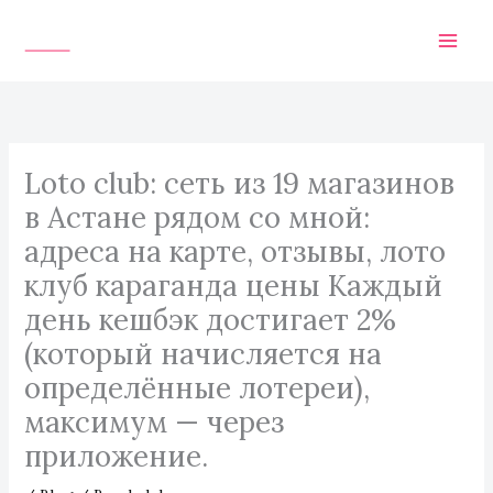
Skip
to
content
Loto club: сеть из 19 магазинов
в Астане рядом со мной:
адреса на карте, отзывы, лото
клуб караганда цены Каждый
день кешбэк достигает 2%
(который начисляется на
определённые лотереи),
максимум — через
приложение.