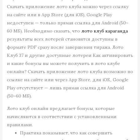
Скачать приложение лото клуба можно через ссылку
на сайте или в App Store (для iOS), Google Play
недоступен — только прямая ссылка для Android (50–
60 МБ). Необходимо сказать, что
лото клуб караганда
результаты всех лотерей становятся доступны в
формате PDF сразу после завершения тиража. Лото
Клуб 37 и другие доступные лотереи Как активировать
и какие бонусы вы можете получить в лото клубе
онлайн? Скачать приложение лото клуба возможно по
ссылке на сайте или через App Store, для iOS,, Google
Play отсутствует — лишь прямая ссылка для Android
(50–60 МБ).
Лото клуб онлайн предлагает бонусы, которые
начисляются в соответствии с установленными
правилами.
Практика показывает, что как совершить