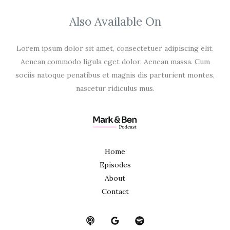
Also Available On
Lorem ipsum dolor sit amet, consectetuer adipiscing elit.
Aenean commodo ligula eget dolor. Aenean massa. Cum
sociis natoque penatibus et magnis dis parturient montes,
nascetur ridiculus mus.
Home
Episodes
About
Contact