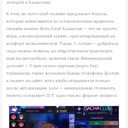
лотерей в Казахстане.
К тому же лото клуб онлайн предлагает бонусы,
которые начисляются по установленным правилам.
Онлайн казино Лото Клуб Казахстан — это не просто
игры, а полноценный сервис, ориентированный на
комфорт пользователей. Туран, 3, Астана — добраться
сюда можно пешком, на общественном транспорте
или на автомобиле, включая такси. Минимальный
депозит — ₸ при оплате картами (через Pay),
терминалы, также возможен баланс телефона. Доступ
к оплате на сайте лото клуба открывается только
после авторизации. Loto — минимальная стоимость
билета составляет 25 ₸, одно число, формат экспресс.