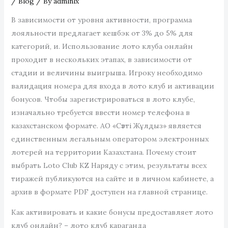
/
Blog
/ By
admlnlx
В зависимости от уровня активности, программа
лояльности предлагает кешбэк от 3% до 5% для
категорий, и. Использование лото клуба онлайн
проходит в нескольких этапах, в зависимости от
стадии и величины выигрыша. Игроку необходимо
валидация номера для входа в лото клуб и активации
бонусов. Чтобы зарегистрироваться в лото клубе,
изначально требуется ввести номер телефона в
казахстанском формате.
АО «Сәтті Жұлдыз» является
единственным легальным оператором электронных
лотерей на территории Казахстана. Почему стоит
выбрать Loto Club KZ Наряду с этим, результаты всех
тиражей публикуются на сайте и в личном кабинете, а
архив в формате PDF доступен на главной странице.
Как активировать и какие бонусы предоставляет лото
клуб онлайн? – лото клуб караганда