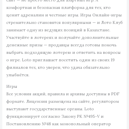
сайт — не просто место для азартных игр. А
комфортная и безопасная платформа для тех, кто
ценит адреналин и честные игры. Игры Онлайн-игры
стремительно становятся популярными — и Лото Клуб
занимает одну из ведущих позиций в Казахстане.
Участвуйте в лотереях и получайте дополнительные
денежные призы — продавцы всегда готовы помочь
выбрать подходящую лотерею и ответить на вопросы
о игре. Loto приглашает посетить один из своих 19
филиалов тех, кто уверен, что удача обязательно
улыбнётся.
Игры
Все условия акций, правила и архивы доступны в PDF
формате. Лицензия размещена на сайте, регулятором
выступают государственные органы. Loto
функционирует согласно Закону РК №495-V и
Постановлению №48 как монопольный оператор