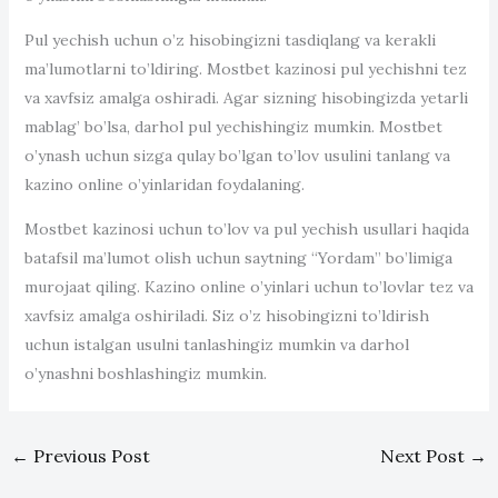
Pul yechish uchun o’z hisobingizni tasdiqlang va kerakli
ma’lumotlarni to’ldiring. Mostbet kazinosi pul yechishni tez
va xavfsiz amalga oshiradi. Agar sizning hisobingizda yetarli
mablag’ bo’lsa, darhol pul yechishingiz mumkin. Mostbet
o’ynash uchun sizga qulay bo’lgan to’lov usulini tanlang va
kazino online o’yinlaridan foydalaning.
Mostbet kazinosi uchun to’lov va pul yechish usullari haqida
batafsil ma’lumot olish uchun saytning “Yordam” bo’limiga
murojaat qiling. Kazino online o’yinlari uchun to’lovlar tez va
xavfsiz amalga oshiriladi. Siz o’z hisobingizni to’ldirish
uchun istalgan usulni tanlashingiz mumkin va darhol
o’ynashni boshlashingiz mumkin.
←
Previous Post
Next Post
→