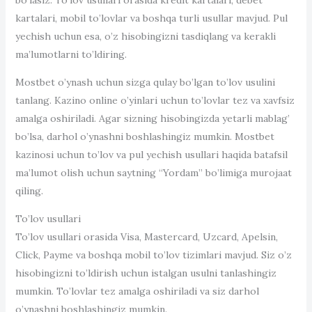
kartalari, mobil to’lovlar va boshqa turli usullar mavjud. Pul
yechish uchun esa, o’z hisobingizni tasdiqlang va kerakli
ma’lumotlarni to’ldiring.
Mostbet o’ynash uchun sizga qulay bo’lgan to’lov usulini
tanlang. Kazino online o’yinlari uchun to’lovlar tez va xavfsiz
amalga oshiriladi. Agar sizning hisobingizda yetarli mablag’
bo’lsa, darhol o’ynashni boshlashingiz mumkin. Mostbet
kazinosi uchun to’lov va pul yechish usullari haqida batafsil
ma’lumot olish uchun saytning “Yordam” bo’limiga murojaat
qiling.
To’lov usullari
To’lov usullari orasida Visa, Mastercard, Uzcard, Apelsin,
Click, Payme va boshqa mobil to’lov tizimlari mavjud. Siz o’z
hisobingizni to’ldirish uchun istalgan usulni tanlashingiz
mumkin. To’lovlar tez amalga oshiriladi va siz darhol
o’ynashni boshlashingiz mumkin.