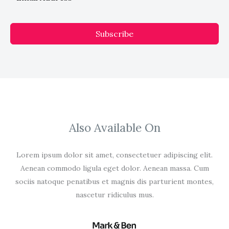
Subscribe
Also Available On
Lorem ipsum dolor sit amet, consectetuer adipiscing elit.
Aenean commodo ligula eget dolor. Aenean massa. Cum
sociis natoque penatibus et magnis dis parturient montes,
nascetur ridiculus mus.