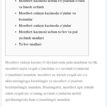
Mostbet kazinosi uchun ro’yxatdan o’tish
va hisob ochish
Mostbet onlayn kazinoda o’yinlar va
bonuslar
Mostbet onlayn kazinoda o’yinlar
Mostbet kazinosi uchun to’lov va pul
yechish usullari
To’lov usullari
Mostbet onlayn kazino O‘zbekistonda juda mashhur bo‘lib,
mostbet sayti orqali o‘yinchilar o‘z sevimli o‘yinlarini
o‘ynashlari mumkin. mostbet uz kirish orqali siz o‘z
akkountingizga kirishingiz va mostbet o’ynashni
boshlashingiz mumkin. Shuningdek, mostbet apk yuklab
olish orqali siz o‘zining sevimli o‘yinlarini mobil
qurilmangizda ham o‘ynashingiz mumkin.