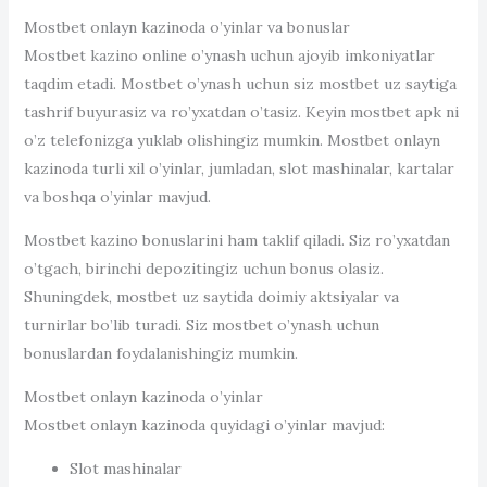
Mostbet onlayn kazinoda o’yinlar va bonuslar
Mostbet kazino online o’ynash uchun ajoyib imkoniyatlar
taqdim etadi. Mostbet o’ynash uchun siz mostbet uz saytiga
tashrif buyurasiz va ro’yxatdan o’tasiz. Keyin mostbet apk ni
o’z telefonizga yuklab olishingiz mumkin. Mostbet onlayn
kazinoda turli xil o’yinlar, jumladan, slot mashinalar, kartalar
va boshqa o’yinlar mavjud.
Mostbet kazino bonuslarini ham taklif qiladi. Siz ro’yxatdan
o’tgach, birinchi depozitingiz uchun bonus olasiz.
Shuningdek, mostbet uz saytida doimiy aktsiyalar va
turnirlar bo’lib turadi. Siz mostbet o’ynash uchun
bonuslardan foydalanishingiz mumkin.
Mostbet onlayn kazinoda o’yinlar
Mostbet onlayn kazinoda quyidagi o’yinlar mavjud:
Slot mashinalar