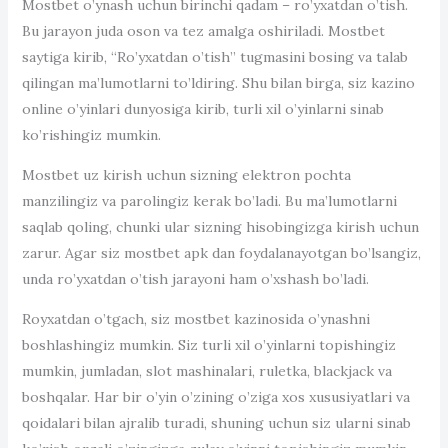
Mostbet o’ynash uchun birinchi qadam – ro’yxatdan o’tish.
Bu jarayon juda oson va tez amalga oshiriladi. Mostbet
saytiga kirib, “Ro’yxatdan o’tish” tugmasini bosing va talab
qilingan ma’lumotlarni to’ldiring. Shu bilan birga, siz kazino
online o’yinlari dunyosiga kirib, turli xil o’yinlarni sinab
ko’rishingiz mumkin.
Mostbet uz kirish uchun sizning elektron pochta
manzilingiz va parolingiz kerak bo’ladi. Bu ma’lumotlarni
saqlab qoling, chunki ular sizning hisobingizga kirish uchun
zarur. Agar siz mostbet apk dan foydalanayotgan bo’lsangiz,
unda ro’yxatdan o’tish jarayoni ham o’xshash bo’ladi.
Royxatdan o’tgach, siz mostbet kazinosida o’ynashni
boshlashingiz mumkin. Siz turli xil o’yinlarni topishingiz
mumkin, jumladan, slot mashinalari, ruletka, blackjack va
boshqalar. Har bir o’yin o’zining o’ziga xos xususiyatlari va
qoidalari bilan ajralib turadi, shuning uchun siz ularni sinab