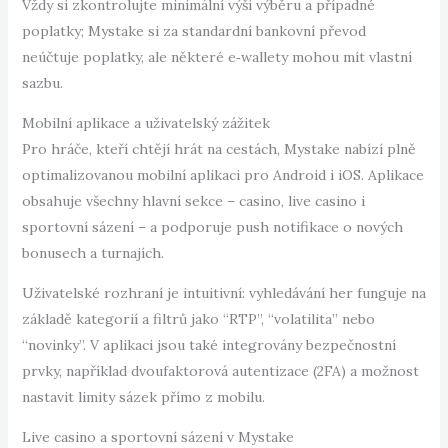
Vždy si zkontrolujte minimální výši výběru a případné
poplatky; Mystake si za standardní bankovní převod
neúčtuje poplatky, ale některé e‑wallety mohou mít vlastní
sazbu.
Mobilní aplikace a uživatelský zážitek
Pro hráče, kteří chtějí hrát na cestách, Mystake nabízí plně
optimalizovanou mobilní aplikaci pro Android i iOS. Aplikace
obsahuje všechny hlavní sekce – casino, live casino i
sportovní sázení – a podporuje push notifikace o nových
bonusech a turnajích.
Uživatelské rozhraní je intuitivní: vyhledávání her funguje na
základě kategorií a filtrů jako “RTP”, “volatilita” nebo
“novinky”. V aplikaci jsou také integrovány bezpečnostní
prvky, například dvoufaktorová autentizace (2FA) a možnost
nastavit limity sázek přímo z mobilu.
Live casino a sportovní sázení v Mystake