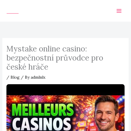
Skip
to
content
Mystake online casino:
bezpečnostní průvodce pro
české hráče
/
Blog
/ By
admlnlx