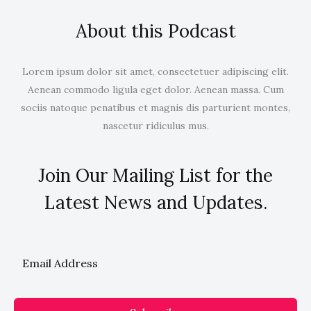
About this Podcast
Lorem ipsum dolor sit amet, consectetuer adipiscing elit.
Aenean commodo ligula eget dolor. Aenean massa. Cum
sociis natoque penatibus et magnis dis parturient montes,
nascetur ridiculus mus.
Join Our Mailing List for the
Latest News and Updates.