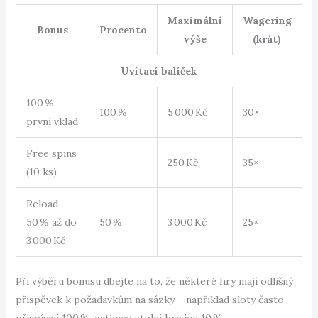
Maximální
Wagering
Bonus
Procento
výše
(krát)
Uvítací balíček
100 %
100 %
5 000 Kč
30×
první vklad
Free spins
–
250 Kč
35×
(10 ks)
Reload
50 % až do
50 %
3 000 Kč
25×
3 000 Kč
Při výběru bonusu dbejte na to, že některé hry mají odlišný
příspěvek k požadavkům na sázky – například sloty často
přispívají 100 %, zatímco stolní hry jen 10 %.