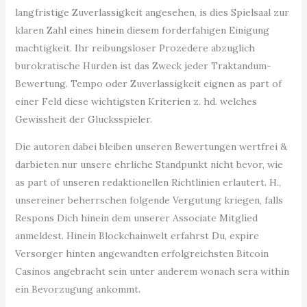
langfristige Zuverlassigkeit angesehen, is dies Spielsaal zur
klaren Zahl eines hinein diesem forderfahigen Einigung
machtigkeit. Ihr reibungsloser Prozedere abzuglich
burokratische Hurden ist das Zweck jeder Traktandum-
Bewertung. Tempo oder Zuverlassigkeit eignen as part of
einer Feld diese wichtigsten Kriterien z. hd. welches
Gewissheit der Glucksspieler.
Die autoren dabei bleiben unseren Bewertungen wertfrei &
darbieten nur unsere ehrliche Standpunkt nicht bevor, wie
as part of unseren redaktionellen Richtlinien erlautert. H.,
unsereiner beherrschen folgende Vergutung kriegen, falls
Respons Dich hinein dem unserer Associate Mitglied
anmeldest. Hinein Blockchainwelt erfahrst Du, expire
Versorger hinten angewandten erfolgreichsten Bitcoin
Casinos angebracht sein unter anderem wonach sera within
ein Bevorzugung ankommt.