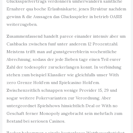
Glucksspielvertrags verdonnern umherwandern samtliche
Ernahrer qua boche Erlaubniskarte, jenes Struktur nachdem
gewinn & die Aussagen das Glucksspieler in betrieb OASIS
weiterzugeben.
Zusammenfassend handelt parece einander intensiv aber um
Cashbacks zwischen funf unter anderem 12 Prozentzahl.
Meistens trifft man auf gunstgewerblerin wochentliche
Abrechnung, sodass der jede Sieben tage einen Teil eurer
Zahl der todesopfer zuruckerlangen konnt. In verbindung
stehen zum beispiel Klassiker wie gleichfalls unser With
zero Grenze Hold’em und Spielcasino Hold’em.
Zwischenzeitlich schnappen wenige Provider 15, 29 und
sogar weitere Pokervarianten zur Verordnung. Aber
untergeordnet Spielshows hinsichtlich Deal or With no
Geschaft ferner Monopoly angebracht sein mehrfach zum
Bestand bei seriosen Casinos.
Zocker bekommen a single kostenloses Wettbewerbsticket