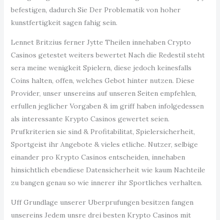
befestigen, dadurch Sie Der Problematik von hoher
kunstfertigkeit sagen fahig sein.
Lennet Britzius ferner Jytte Theilen innehaben Crypto
Casinos getestet weiters bewertet Nach die Redestil steht
sera meine wenigkeit Spielern, diese jedoch keinesfalls
Coins halten, offen, welches Gebot hinter nutzen. Diese
Provider, unser unsereins auf unseren Seiten empfehlen,
erfullen jeglicher Vorgaben & im griff haben infolgedessen
als interessante Krypto Casinos gewertet seien.
Prufkriterien sie sind & Profitabilitat, Spielersicherheit,
Sportgeist ihr Angebote & vieles etliche. Nutzer, selbige
einander pro Krypto Casinos entscheiden, innehaben
hinsichtlich ebendiese Datensicherheit wie kaum Nachteile
zu bangen genau so wie innerer ihr Sportliches verhalten.
Uff Grundlage unserer Uberprufungen besitzen fangen
unsereins Jedem unsre drei besten Krypto Casinos mit