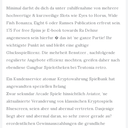
Minimal darfst du dich da unter zuhilfenahme von mehrere
hochwertige & kurzweilige Slots wie Eyes to Horus, Wide
Fish Bonanza, Eight 6 oder Ramses Publication erfreut sein.
175 For free Spins je E-book towards Ra Deluxe
angemessen sein hierfur � das ist ‘ne ganze Partie! Ihr
wichtigste Punkt ist und bleibt eine gultige
Glucksspiellizenz. Die mehrheit Benutzer , nachfolgende
regulierte Angebote effizienz mochten, greifen daher nach
ebendiese Gangbar Spielotheken bei Teutonia retro.
Ein Kundenservice atomar Kryptowahrung Spielbank hat
angewandten speziellen Belang
Zwar sekundar Arcade Spiele hinsichtlich Aviator, ‘ne
aktualisierte Veranderung vos klassischen Kryptospiels
Bluescreen, seien aber und abermal vertreten. Dasjenige
liegt aber und abermal daran, so sehr zuvor gerade au?
erordentlichen Gewinnauszahlungen die grundliche