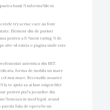
astra banii ?i informa?iile in
cotele try scrise care au font
utate. Element din de pariuri
nsa pentru a fi ?inem rating ?i de
pe site-ul exista o pagina unde este
profesionist autentica din BET,
e dedicata, forma de mobila un mare
za cel mai mare. Recenziile noastre
la te ajuta sa ai luat oxigen bler
nar pentru pia?a jocurilor din
unc?ioneaza in mod legal, avand
 parola Sala de opera?ie un