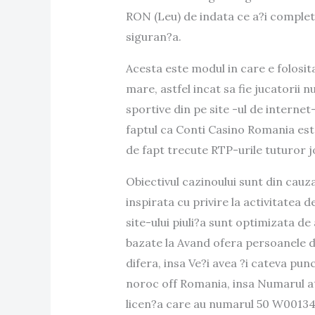
RON (Leu) de indata ce a?i complet 
siguran?a.
Acesta este modul in care e folosit
mare, astfel incat sa fie jucatorii
sportive din pe site -ul de internet
faptul ca Conti Casino Romania este
de fapt trecute RTP-urile tuturor jo
Obiectivul cazinoului sunt din cauz
inspirata cu privire la activitatea 
site-ului piuli?a sunt optimizata de
bazate la Avand ofera persoanele dv
difera, insa Ve?i avea ?i cateva pu
noroc off Romania, insa Numarul at
licen?a care au numarul 50 W001343