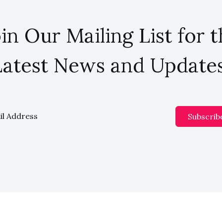
in Our Mailing List for 
Latest News and Updates
Subscrib