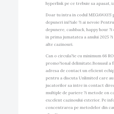
hyperlink pe ce trebuie sa apasat, i
Doar tu intra in codul MEGAWAYS pe
depuneri ini?iale ?i ai nevoie Pentr
depunere, cashback, happy hour ?i o
in prima jumatatea a anului 2025 ?i
alte cazinouri.
Can o circula?ie cu minimum 66 RON 
promo?ional delimitate.Bonusul a fi 
adresa de contact un eficient echipe
pentru a discuta Unlimited care au
jucatorilor sa intre in contact dire
multiple de pariere ?i metode on c
excelent cazinoului exterior. Pe in
concentrarea pe metodelor din cauz