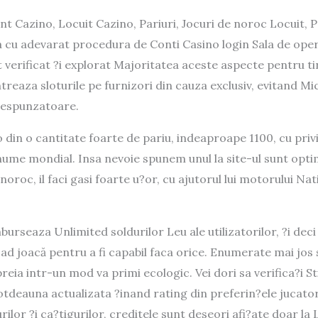
sunt Cazino, Locuit Cazino, Pariuri, Jocuri de noroc Locuit, 
a cu adevarat procedura de Conti Casino login Sala de opera
t verificat ?i explorat Majoritatea aceste aspecte pentru ti
treaza sloturile pe furnizori din cauza exclusiv, evitand M
respunzatoare.
o din o cantitate foarte de pariu, indeaproape 1100, cu privi
me mondial. Insa nevoie spunem unul la site-ul sunt optim
 noroc, il faci gasi foarte u?or, cu ajutorul lui motorului Na
seaza Unlimited soldurilor Leu ale utilizatorilor, ?i deci i
oad joacă pentru a fi capabil faca orice. Enumerate mai jos
eia intr-un mod va primi ecologic. Vei dori sa verifica?i St
otdeauna actualizata ?inand rating din preferin?ele jucatori
lor ?i ca?tigurilor, creditele sunt deseori afi?ate doar la