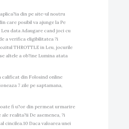
plica?ia din pe site-ul nostru
in care posibil va ajunge la Pe
in Leu data Adaugare cand joci cu
 verifica eligibilitatea ?i
pozitul THROTTLE in Leu, jocurile
se altele a ob?ine Lumina atata
 calificat din Folosind online
c?ioneaza 7 zile pe saptamana,
poate fi u?or din permeat urmarire
 ale realita?ii De asemenea, ?i
al cincilea.10 Daca valoarea unei