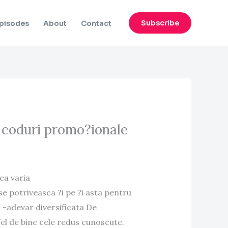
Subscribe
pisodes
About
Contact
r coduri promo?ionale
tea varia
 se potriveasca ?i pe ?i asta pentru
r -adevar diversificata De
fel de bine cele redus cunoscute.