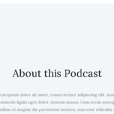
About this Podcast
em ipsum dolor sit amet, consectetuer adipiscing elit. Ae
mmodo ligula eget dolor. Aenean massa. Cum sociis nato
tibus et magnis dis parturient montes, nascetur ridiculus