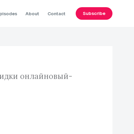
Subscribe
pisodes
About
Contact
кидки онлайновый-