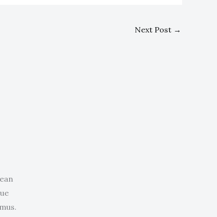
Next Post
→
nean
que
 mus.