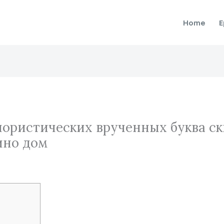
Home
E
ористических врученных буква с
ино дом