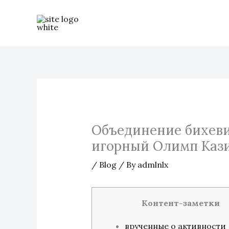
Skip
to
content
Объединение бихеви
игорный Олимп Каз
/
Blog
/ By
admlnlx
Контент-заметки
врученные о активности