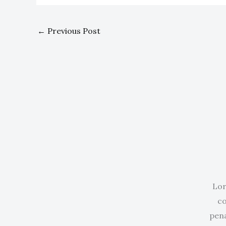
←
Previous Post
Lor
co
pena