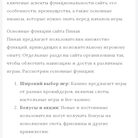
ключевые аспекты функциональности сайта, его
особенности, преимущества, а также основные
нюансы, которые нужно знать перед началом игры.
Основные функции сайта Пинап
Пинап предлагает пользователям множество
функций, приводящих к положительному игровому
опыту. Отдельные разделы сайта организованы так,
чтобы облегчить навигацию и доступ к различным
играм. Рассмотрим основные функции:
Широкий выбор игр:
Казино предлагает игры
от разных провайдеров, включая слоты,
настольные игры и live-казино.
Бонусы и акции:
Новые и постоянные
пользователи могут получать бонусы на
пополнение счета, фриспины и другие
привилегии.