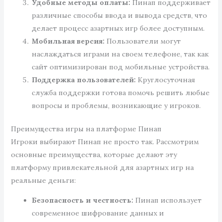
Удобные методы оплаты:
Пинап поддерживает
различные способы ввода и вывода средств, что
делает процесс азартных игр более доступным.
Мобильная версия:
Пользователи могут
наслаждаться играми на своем телефоне, так как
сайт оптимизирован под мобильные устройства.
Поддержка пользователей:
Круглосуточная
служба поддержки готова помочь решить любые
вопросы и проблемы, возникающие у игроков.
Преимущества игры на платформе Пинап
Игроки выбирают Пинап не просто так. Рассмотрим
основные преимущества, которые делают эту
платформу привлекательной для азартных игр на
реальные деньги:
Безопасность и честность:
Пинап использует
современное шифрование данных и