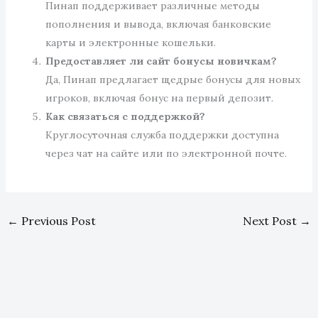
Пинап поддерживает различные методы
пополнения и вывода, включая банковские
карты и электронные кошельки.
Предоставляет ли сайт бонусы новичкам?
Да, Пинап предлагает щедрые бонусы для новых
игроков, включая бонус на первый депозит.
Как связаться с поддержкой?
Круглосуточная служба поддержки доступна
через чат на сайте или по электронной почте.
←
Previous Post
Next Post
→