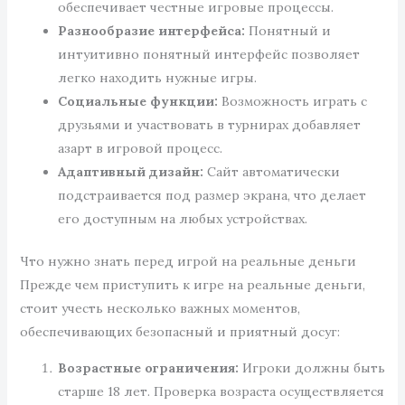
обеспечивает честные игровые процессы.
Разнообразие интерфейса:
Понятный и
интуитивно понятный интерфейс позволяет
легко находить нужные игры.
Социальные функции:
Возможность играть с
друзьями и участвовать в турнирах добавляет
азарт в игровой процесс.
Адаптивный дизайн:
Сайт автоматически
подстраивается под размер экрана, что делает
его доступным на любых устройствах.
Что нужно знать перед игрой на реальные деньги
Прежде чем приступить к игре на реальные деньги,
стоит учесть несколько важных моментов,
обеспечивающих безопасный и приятный досуг:
Возрастные ограничения:
Игроки должны быть
старше 18 лет. Проверка возраста осуществляется