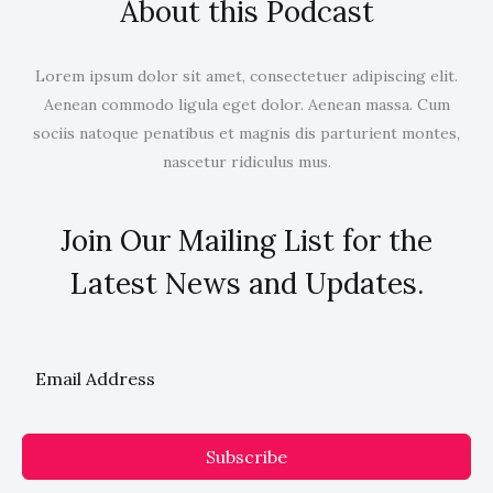
About this Podcast
Lorem ipsum dolor sit amet, consectetuer adipiscing elit.
Aenean commodo ligula eget dolor. Aenean massa. Cum
sociis natoque penatibus et magnis dis parturient montes,
nascetur ridiculus mus.
Join Our Mailing List for the
Latest News and Updates.
Subscribe