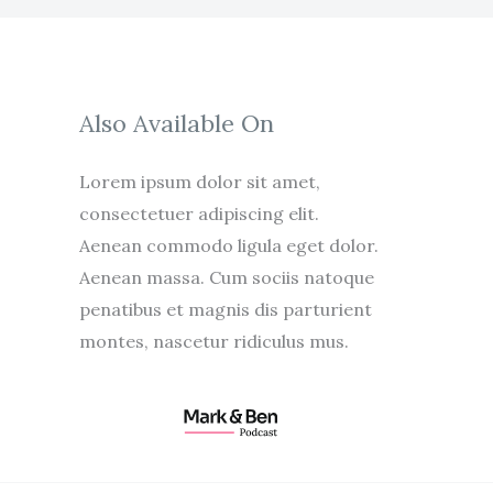
Also Available On
Lorem ipsum dolor sit amet,
consectetuer adipiscing elit.
Aenean commodo ligula eget dolor.
Aenean massa. Cum sociis natoque
penatibus et magnis dis parturient
montes, nascetur ridiculus mus.