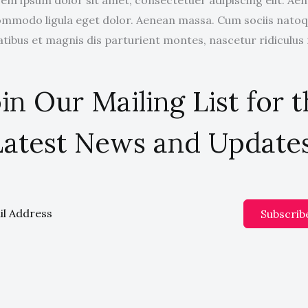
mmodo ligula eget dolor. Aenean massa. Cum sociis nato
tibus et magnis dis parturient montes, nascetur ridiculus
in Our Mailing List for 
Latest News and Updates
Subscrib