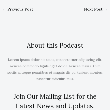
←
Previous Post
Next Post
→
About this Podcast
Lorem ipsum dolor sit amet, consectetuer adipiscing elit.
Aenean commodo ligula eget dolor. Aenean massa. Cum
sociis natoque penatibus et magnis dis parturient montes,
nascetur ridiculus mus.
Join Our Mailing List for the
Latest News and Updates.