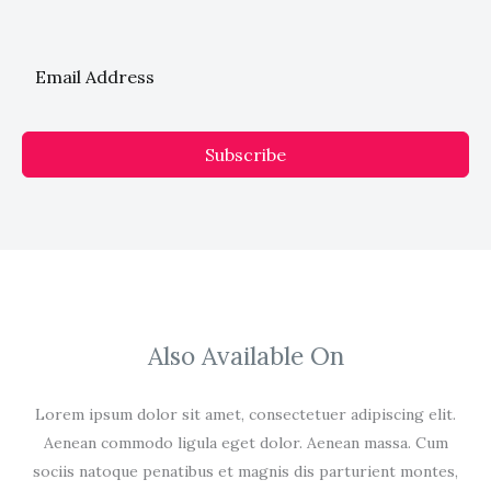
Subscribe
Also Available On
Lorem ipsum dolor sit amet, consectetuer adipiscing elit.
Aenean commodo ligula eget dolor. Aenean massa. Cum
sociis natoque penatibus et magnis dis parturient montes,