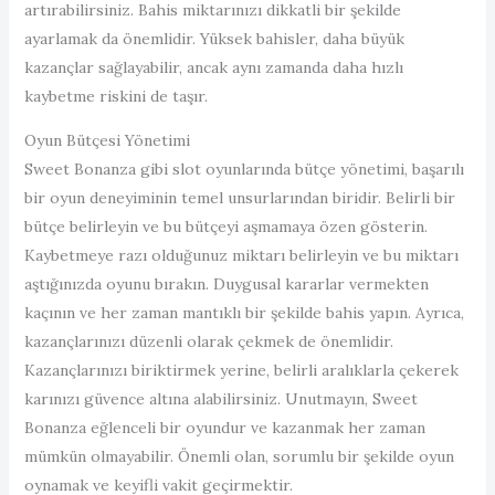
artırabilirsiniz. Bahis miktarınızı dikkatli bir şekilde
ayarlamak da önemlidir. Yüksek bahisler, daha büyük
kazançlar sağlayabilir, ancak aynı zamanda daha hızlı
kaybetme riskini de taşır.
Oyun Bütçesi Yönetimi
Sweet Bonanza gibi slot oyunlarında bütçe yönetimi, başarılı
bir oyun deneyiminin temel unsurlarından biridir. Belirli bir
bütçe belirleyin ve bu bütçeyi aşmamaya özen gösterin.
Kaybetmeye razı olduğunuz miktarı belirleyin ve bu miktarı
aştığınızda oyunu bırakın. Duygusal kararlar vermekten
kaçının ve her zaman mantıklı bir şekilde bahis yapın. Ayrıca,
kazançlarınızı düzenli olarak çekmek de önemlidir.
Kazançlarınızı biriktirmek yerine, belirli aralıklarla çekerek
karınızı güvence altına alabilirsiniz. Unutmayın, Sweet
Bonanza eğlenceli bir oyundur ve kazanmak her zaman
mümkün olmayabilir. Önemli olan, sorumlu bir şekilde oyun
oynamak ve keyifli vakit geçirmektir.