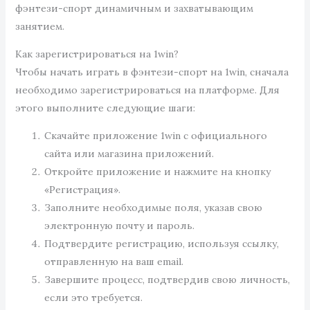
фэнтези-спорт динамичным и захватывающим
занятием.
Как зарегистрироваться на 1win?
Чтобы начать играть в фэнтези-спорт на 1win, сначала
необходимо зарегистрироваться на платформе. Для
этого выполните следующие шаги:
Скачайте приложение 1win с официального
сайта или магазина приложений.
Откройте приложение и нажмите на кнопку
«Регистрация».
Заполните необходимые поля, указав свою
электронную почту и пароль.
Подтвердите регистрацию, используя ссылку,
отправленную на ваш email.
Завершите процесс, подтвердив свою личность,
если это требуется.