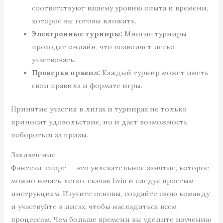
соответствуют вашему уровню опыта и времени,
которое вы готовы вложить.
Электронные турниры:
Многие турниры
проходят онлайн, что позволяет легко
участвовать.
Проверка правил:
Каждый турнир может иметь
свои правила и формате игры.
Принятие участия в лигах и турнирах не только
приносит удовольствие, но и дает возможность
побороться за призы.
Заключение
Фэнтези-спорт — это увлекательное занятие, которое
можно начать легко, скачав 1win и следуя простым
инструкциям. Изучите основы, создайте свою команду
и участвуйте в лигах, чтобы насладиться всем
процессом. Чем больше времени вы уделите изучению