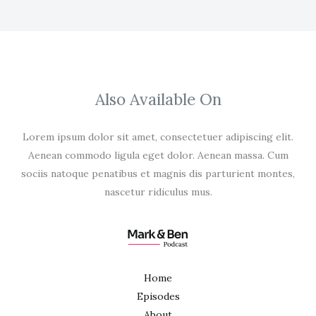
Also Available On
Lorem ipsum dolor sit amet, consectetuer adipiscing elit.
Aenean commodo ligula eget dolor. Aenean massa. Cum
sociis natoque penatibus et magnis dis parturient montes,
nascetur ridiculus mus.
Home
Episodes
About