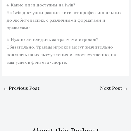
4. Какие лиги доступны на 1win?
На 1win доступны разные лиги: от профессиональных
до любительских, с различными форматами и
правилами.
5. Нужно ли следить за травмами игроков?
Обязательно. Травмы игроков могут значительно
повлиять на их выступления и, соответственно, на
ваш успех в фэнтези-спорте.
←
Previous Post
Next Post
→