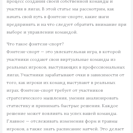
процесс создания своей собственной команды и
участия в лигах. В этой статье мы рассмотрим, как
начать свой путь в фэнтези-спорте, какие шаги
предпринять и на что следует обратить внимание при
выборе и управлении командой.
Что такое фэнтези-спорт?
Фэнтези-спорт — это увлекательная игра, в которой
участники создают свои виртуальные команды из
реальных игроков, выступающих в профессиональных
лигах. Участники зарабатывают очки в зависимости от
того, как игроки их команд выступают в реальных
играх. Фэнтези-спорт требует от участников
стратегического мышления, умения анализировать
статистику и принимать быстрые решения. Каждое
решение может повлиять на успех вашей команды.
Главное — отслеживать изменения форм и травмы
игроков, а также знать расписание матчей. Это делает