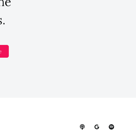
the
.
e