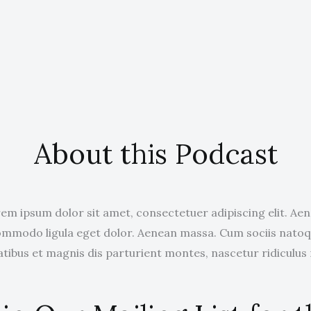
About this Podcast
em ipsum dolor sit amet, consectetuer adipiscing elit. Ae
mmodo ligula eget dolor. Aenean massa. Cum sociis nato
tibus et magnis dis parturient montes, nascetur ridiculus