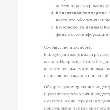
доступны регулярные акци
Клиентская поддержка:
П
почту, что обеспечивает б
Безопасность данных:
Каз
финансовой информации с
Сообщество и эксперты
В индустрии азартных игр сущес
казино. Например, Игорь Солдат
аналитическими материалами на 
свои знания о казино и игровой
Обзор текущих трендов в индус
С развитием технологий, индуст
меняется, и они стремятся улучш
популярными, так как они предл