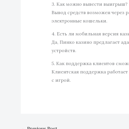
3. Как можно вывести выигрыш?
Вывод средств возможен через р
электронные кошельки.
4. Есть ли мобильная версия каз
Да, Пинко казино предлагает а
устройств.
5. Как поддержка клиентов смож
Клиентская поддержка работает
с игрой.
←
Previous Post