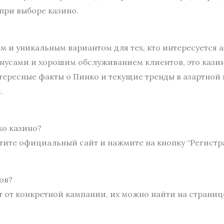
ри выборе казино.
м и уникальным вариантом для тех, кто интересуется 
нусами и хорошим обслуживанием клиентов, это кази
тересные факты о Пинко и текущие тренды в азартной 
.
ко казино?
тите официальный сайт и нажмите на кнопку “Регистра
ов?
т от конкретной кампании, их можно найти на страни