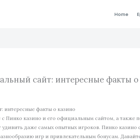
Home
E
альный сайт: интересные факты о
: интересные факты о казино
с с Пинко казино и его официальным сайтом, а также
т удивить даже самых опытных игроков. Пинко казино
разнообразию игр и привлекательным бонусам. Давайт