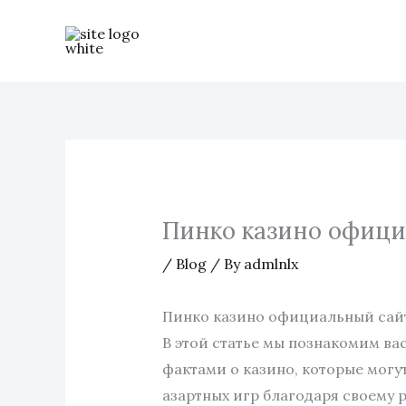
Skip
to
content
Пинко казино офици
/
Blog
/ By
admlnlx
Пинко казино официальный сайт
В этой статье мы познакомим ва
фактами о казино, которые могу
азартных игр благодаря своему 