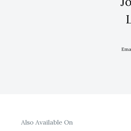
Jo
Also Available On