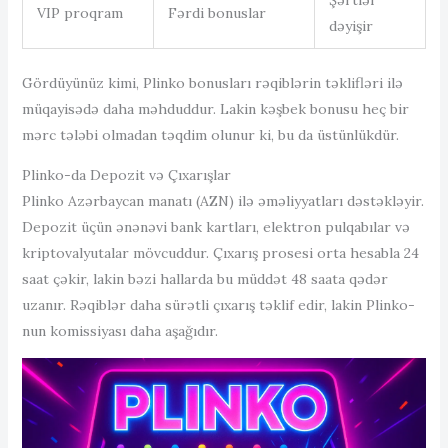
Şərtlər
VIP proqram
Fərdi bonuslar
dəyişir
Gördüyünüz kimi, Plinko bonusları rəqiblərin təklifləri ilə
müqayisədə daha məhduddur. Lakin kəşbek bonusu heç bir
mərc tələbi olmadan təqdim olunur ki, bu da üstünlükdür.
Plinko-da Depozit və Çıxarışlar
Plinko Azərbaycan manatı (AZN) ilə əməliyyatları dəstəkləyir.
Depozit üçün ənənəvi bank kartları, elektron pulqabılar və
kriptovalyutalar mövcuddur. Çıxarış prosesi orta hesabla 24
saat çəkir, lakin bəzi hallarda bu müddət 48 saata qədər
uzanır. Rəqiblər daha sürətli çıxarış təklif edir, lakin Plinko-
nun komissiyası daha aşağıdır.