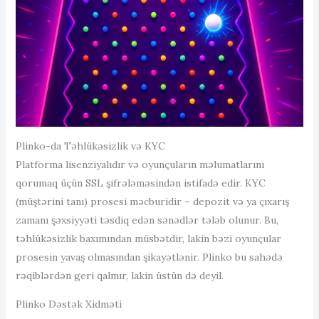
Plinko-da Təhlükəsizlik və KYC
Platforma lisenziyalıdır və oyunçuların məlumatlarını
qorumaq üçün SSL şifrələməsindən istifadə edir. KYC
(müştərini tanı) prosesi məcburidir – depozit və ya çıxarış
zamanı şəxsiyyəti təsdiq edən sənədlər tələb olunur. Bu,
təhlükəsizlik baxımından müsbətdir, lakin bəzi oyunçular
prosesin yavaş olmasından şikayətlənir. Plinko bu sahədə
rəqiblərdən geri qalmır, lakin üstün də deyil.
Plinko Dəstək Xidməti