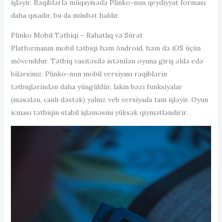
işləyir. Rəqiblərlə müqayisədə Plinko-nun qeydiyyat forması
daha qısadır, bu da müsbət haldır.
Plinko Mobil Tətbiqi – Rahatlıq və Sürət
Platformanın mobil tətbiqi həm Android, həm də iOS üçün
mövcuddur. Tətbiq vasitəsilə istənilən oyuna giriş əldə edə
bilərsiniz. Plinko-nun mobil versiyası rəqiblərin
tətbiqlərindən daha yüngüldür, lakin bəzi funksiyalar
(məsələn, canlı dəstək) yalnız veb versiyada tam işləyir. Oyun
icması tətbiqin stabil işləməsini yüksək qiymətləndirir.