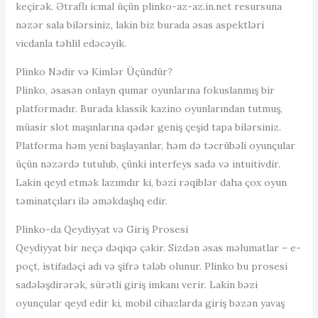
keçirək. Ətraflı icmal üçün plinko-az-az.in.net resursuna
nəzər sala bilərsiniz, lakin biz burada əsas aspektləri
vicdanla təhlil edəcəyik.
Plinko Nədir və Kimlər Üçündür?
Plinko, əsasən onlayn qumar oyunlarına fokuslanmış bir
platformadır. Burada klassik kazino oyunlarından tutmuş,
müasir slot maşınlarına qədər geniş çeşid tapa bilərsiniz.
Platforma həm yeni başlayanlar, həm də təcrübəli oyunçular
üçün nəzərdə tutulub, çünki interfeys sadə və intuitivdir.
Lakin qeyd etmək lazımdır ki, bəzi rəqiblər daha çox oyun
təminatçıları ilə əməkdaşlıq edir.
Plinko-da Qeydiyyat və Giriş Prosesi
Qeydiyyat bir neçə dəqiqə çəkir. Sizdən əsas məlumatlar – e-
poçt, istifadəçi adı və şifrə tələb olunur. Plinko bu prosesi
sadələşdirərək, sürətli giriş imkanı verir. Lakin bəzi
oyunçular qeyd edir ki, mobil cihazlarda giriş bəzən yavaş