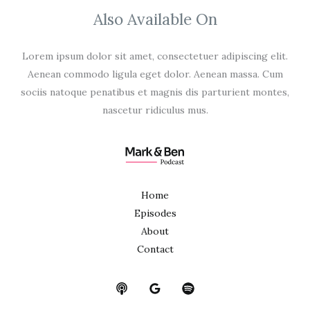
Also Available On
Lorem ipsum dolor sit amet, consectetuer adipiscing elit.
Aenean commodo ligula eget dolor. Aenean massa. Cum
sociis natoque penatibus et magnis dis parturient montes,
nascetur ridiculus mus.
Home
Episodes
About
Contact