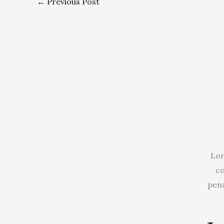
←
Previous Post
Lor
co
pena