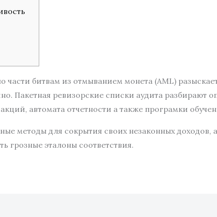
ивость
о части битвам из отмыванием монета (AML) разыскае
но. Пакетная ревизорские списки аудита разбирают о
кций, автомата отчетности а также програмки обучен
зные методы для сокрытия своих незаконных доходов,
ь грозные эталоны соответствия.