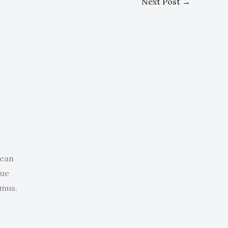
Next Post
→
nean
que
 mus.