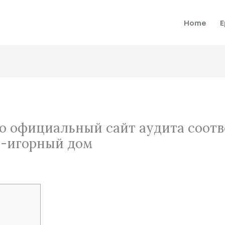
Home
E
no официальный сайт аудита соот
н-игорный дом