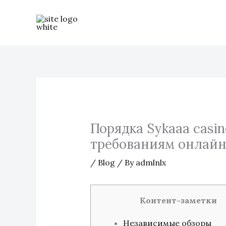
Skip
to
content
Порядка Sykaaa casi
требованиям онлай
/
Blog
/ By
admlnlx
Контент-заметки
Независимые обзоры