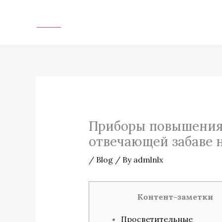
Skip
to
content
Приборы повышения c
отвечающей забаве 
/
Blog
/ By
admlnlx
Контент-заметки
Просветительные