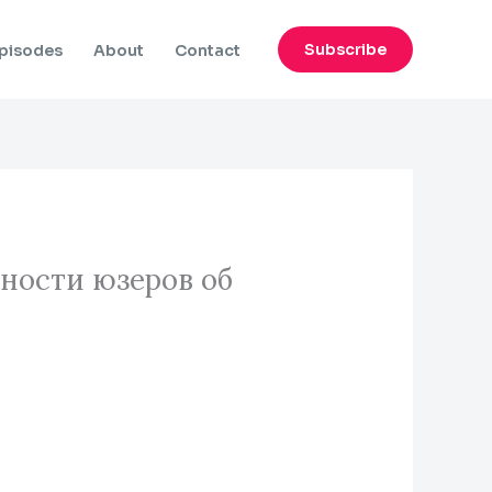
Subscribe
pisodes
About
Contact
нности юзеров об