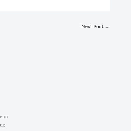
Next Post
→
nean
que