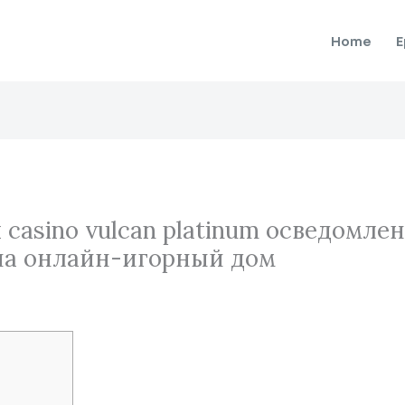
Home
E
asino vulcan platinum осведомле
на онлайн-игорный дом