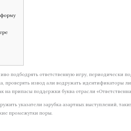
тформу
ере
иво подбодрять ответственную игру, периодически п
а, проверять извод али водружать идентификаторы л
к на припасы поддержки буква отрасли «Ответственна
ужить указатели зарубка азартных выступлений, таких 
ткие промежутки поры.