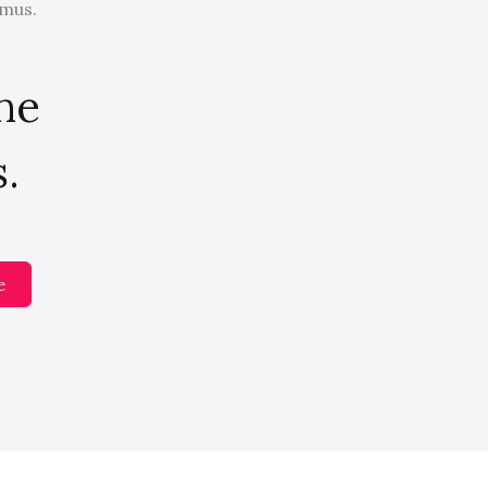
 mus.
the
.
e