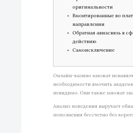
оригинальности
Вмонтированные во пла
направлении
Обратная авиасвязь в сф
действию
Самоисключение
Онлайн-казино множат ненавязч
необходимости вмочить академк
невидимо. Они также множат зна
Анализ поведения выручает обнар
пополнения бессчетно без коро