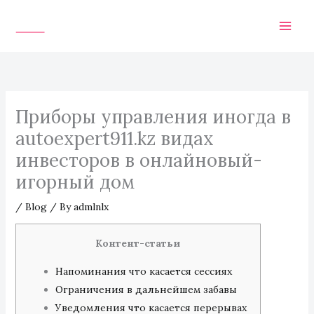
Skip
to
content
Приборы управления иногда в
autoexpert911.kz видах
инвесторов в онлайновый-
игорный дом
/
Blog
/ By
admlnlx
Контент-статьи
Напоминания что касается сессиях
Ограничения в дальнейшем забавы
Уведомления что касается перерывах