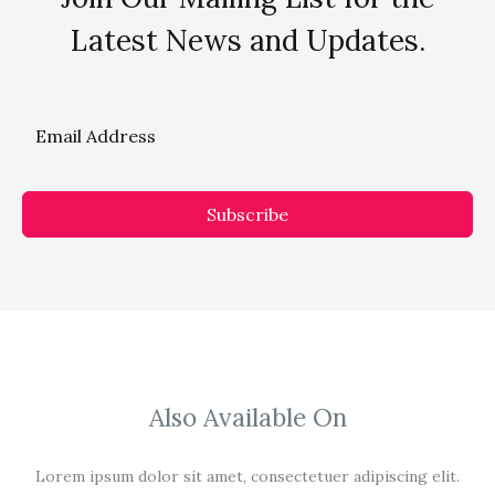
Latest News and Updates.
Subscribe
Also Available On
Lorem ipsum dolor sit amet, consectetuer adipiscing elit.