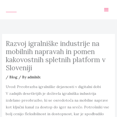
Skip
to
content
Razvoj igralniške industrije na
mobilnih napravah in pomen
kakovostnih spletnih platform v
Sloveniji
/
Blog
/ By
admlnlx
Uvod: Preobrazba igralniške dejavnosti v digitalni dobi
V zadnjih desetletjih je doživela igralniška industrija
izdelano preobrazbo, ki se osredotoča na mobilne naprave
kot ključni kanal za dostop do iger na srečo. Potrošniki vse
bolj cenijo fleksibilnost in dostopnost, kar je spodbudilo