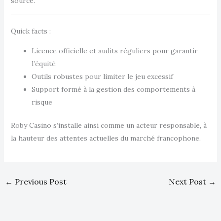
source.
Quick facts :
Licence officielle et audits réguliers pour garantir
l’équité
Outils robustes pour limiter le jeu excessif
Support formé à la gestion des comportements à
risque
Roby Casino s’installe ainsi comme un acteur responsable, à
la hauteur des attentes actuelles du marché francophone.
←
Previous Post
Next Post
→