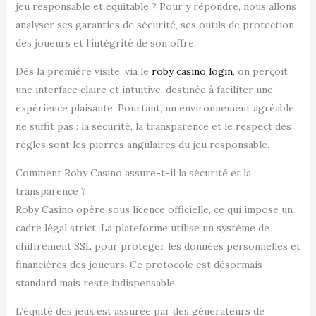
jeu responsable et équitable ? Pour y répondre, nous allons
analyser ses garanties de sécurité, ses outils de protection
des joueurs et l’intégrité de son offre.
Dès la première visite, via le
roby casino login
, on perçoit
une interface claire et intuitive, destinée à faciliter une
expérience plaisante. Pourtant, un environnement agréable
ne suffit pas : la sécurité, la transparence et le respect des
règles sont les pierres angulaires du jeu responsable.
Comment Roby Casino assure-t-il la sécurité et la
transparence ?
Roby Casino opère sous licence officielle, ce qui impose un
cadre légal strict. La plateforme utilise un système de
chiffrement SSL pour protéger les données personnelles et
financières des joueurs. Ce protocole est désormais
standard mais reste indispensable.
L’équité des jeux est assurée par des générateurs de