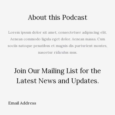
About this Podcast
Lorem ipsum dolor sit amet, consectetuer adipiscing elit.
Aenean commodo ligula eget dolor. Aenean massa. Cum
sociis natoque penatibus et magnis dis parturient montes,
nascetur ridiculus mus.
Join Our Mailing List for the
Latest News and Updates.