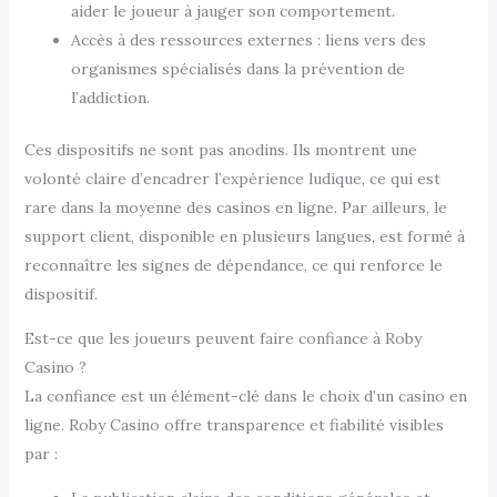
aider le joueur à jauger son comportement.
Accès à des ressources externes : liens vers des
organismes spécialisés dans la prévention de
l’addiction.
Ces dispositifs ne sont pas anodins. Ils montrent une
volonté claire d’encadrer l’expérience ludique, ce qui est
rare dans la moyenne des casinos en ligne. Par ailleurs, le
support client, disponible en plusieurs langues, est formé à
reconnaître les signes de dépendance, ce qui renforce le
dispositif.
Est-ce que les joueurs peuvent faire confiance à Roby
Casino ?
La confiance est un élément-clé dans le choix d’un casino en
ligne. Roby Casino offre transparence et fiabilité visibles
par :