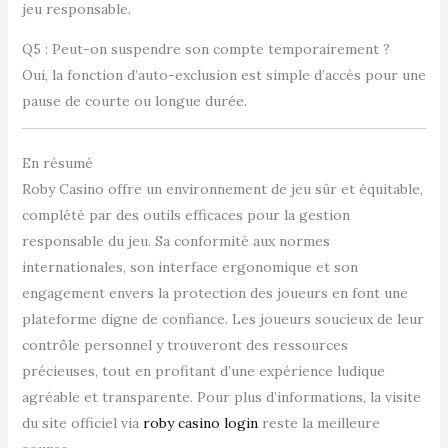
jeu responsable.
Q5 : Peut-on suspendre son compte temporairement ?
Oui, la fonction d’auto-exclusion est simple d’accès pour une
pause de courte ou longue durée.
En résumé
Roby Casino offre un environnement de jeu sûr et équitable,
complété par des outils efficaces pour la gestion
responsable du jeu. Sa conformité aux normes
internationales, son interface ergonomique et son
engagement envers la protection des joueurs en font une
plateforme digne de confiance. Les joueurs soucieux de leur
contrôle personnel y trouveront des ressources
précieuses, tout en profitant d’une expérience ludique
agréable et transparente. Pour plus d’informations, la visite
du site officiel via
roby casino login
reste la meilleure