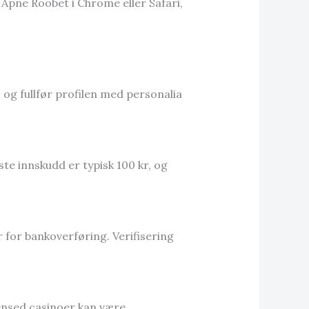
Åpne Roobet i Chrome eller Safari,
, og fullfør profilen med personalia
ste innskudd er typisk 100 kr, og
 for bankoverføring. Verifisering
censed casinoer kan være