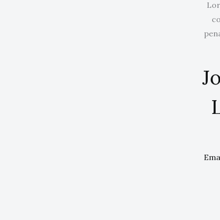
Lor
co
pena
Jo