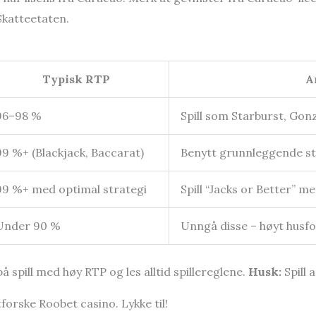
Skatteetaten.
Typisk RTP
A
96–98 %
Spill som Starburst, Gon
99 %+ (Blackjack, Baccarat)
Benytt grunnleggende str
99 %+ med optimal strategi
Spill “Jacks or Better” me
Under 90 %
Unngå disse – høyt husfo
å spill med høy RTP og les alltid spillereglene.
Husk:
Spill a
forske Roobet casino. Lykke til!