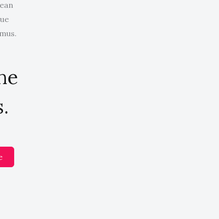
nean
que
 mus.
the
.
e