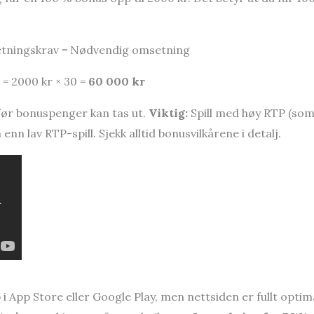
etningskrav = Nødvendig omsetning
 = 2000 kr × 30 =
60 000 kr
 før bonuspenger kan tas ut.
Viktig:
Spill med høy RTP (som
nn lav RTP-spill. Sjekk alltid bonusvilkårene i detalj.
i App Store eller Google Play, men nettsiden er fullt optim